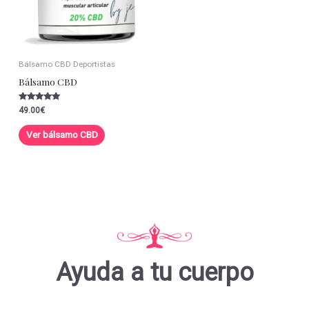
Bálsamo CBD Deportistas
Bálsamo CBD
Valorado con
49.00
€
5.00
de 5
Ver bálsamo CBD
Ayuda a tu cuerpo