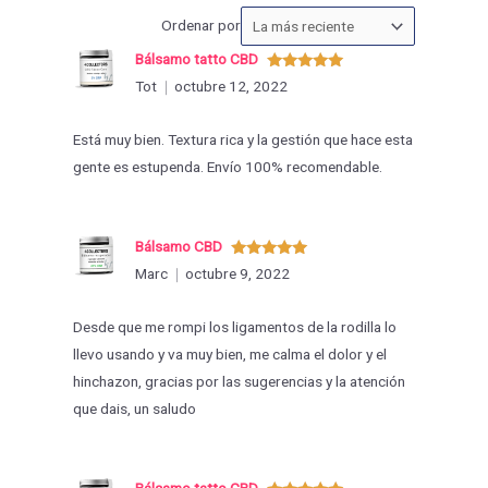
Ordenar
Ordenar por
las
Bálsamo tatto CBD
valoraciones
Valorado
Tot
octubre 12, 2022
con
5
de 5
por
Está muy bien. Textura rica y la gestión que hace esta
gente es estupenda. Envío 100% recomendable.
Bálsamo CBD
Valorado
Marc
octubre 9, 2022
con
5
de 5
Desde que me rompi los ligamentos de la rodilla lo
llevo usando y va muy bien, me calma el dolor y el
hinchazon, gracias por las sugerencias y la atención
que dais, un saludo
Bálsamo tatto CBD