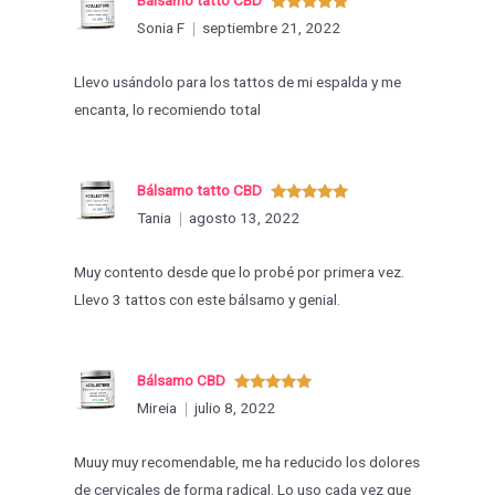
Valorado
Sonia F
septiembre 21, 2022
con
5
de 5
Llevo usándolo para los tattos de mi espalda y me
encanta, lo recomiendo total
Bálsamo tatto CBD
Valorado
Tania
agosto 13, 2022
con
5
de 5
Muy contento desde que lo probé por primera vez.
Llevo 3 tattos con este bálsamo y genial.
Bálsamo CBD
Valorado
Mireia
julio 8, 2022
con
5
de 5
Muuy muy recomendable, me ha reducido los dolores
de cervicales de forma radical. Lo uso cada vez que