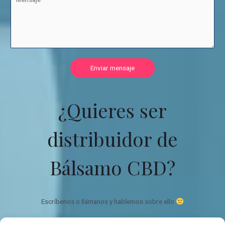
Enviar mensaje
¿Quieres ser
distribuidor de
Bálsamo CBD?
Escríbenos o llámanos y hablemos sobre ello