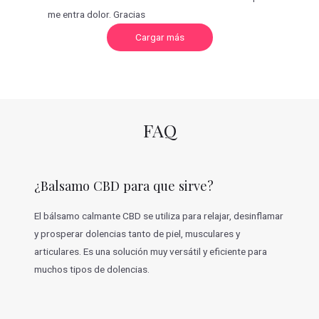
me entra dolor. Gracias
C
Cargar más
a
r
g
a
r
m
á
s
v
FAQ
a
l
o
r
a
c
¿Balsamo CBD para que sirve?
i
o
n
e
El bálsamo calmante CBD se utiliza para relajar, desinflamar
s
y prosperar dolencias tanto de piel, musculares y
articulares. Es una solución muy versátil y eficiente para
muchos tipos de dolencias.