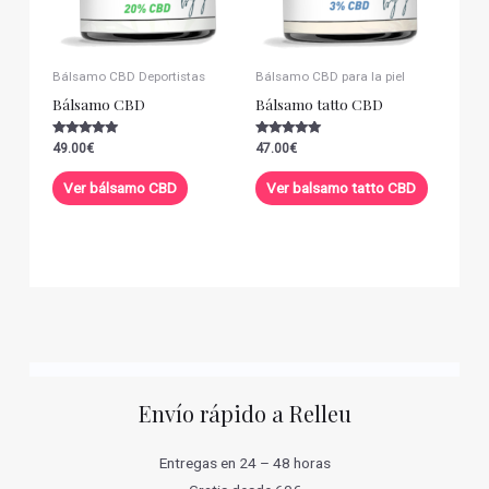
Bálsamo CBD Deportistas
Bálsamo CBD para la piel
Bálsamo CBD
Bálsamo tatto CBD
Valorado con
Valorado con
49.00
€
47.00
€
5.00
5.00
de 5
de 5
Ver bálsamo CBD
Ver balsamo tatto CBD
Envío rápido a Relleu
Entregas en 24 – 48 horas