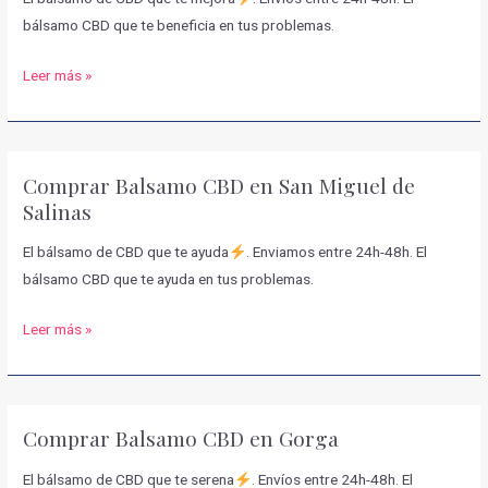
bálsamo CBD que te beneficia en tus problemas.
Comprar
Leer más »
Balsamo
CBD
en
Comprar Balsamo CBD en San Miguel de
Benissa
Salinas
El bálsamo de CBD que te ayuda
. Enviamos entre 24h-48h. El
bálsamo CBD que te ayuda en tus problemas.
Comprar
Leer más »
Balsamo
CBD
en
Comprar Balsamo CBD en Gorga
San
Miguel
El bálsamo de CBD que te serena
. Envíos entre 24h-48h. El