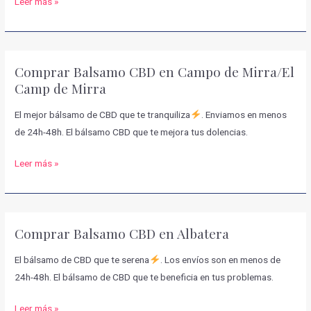
Comprar
Leer más »
Balsamo
CBD
en
Comprar Balsamo CBD en Campo de Mirra/El
Quatretondeta
Camp de Mirra
El mejor bálsamo de CBD que te tranquiliza
. Enviamos en menos
de 24h-48h. El bálsamo CBD que te mejora tus dolencias.
Comprar
Leer más »
Balsamo
CBD
en
Comprar Balsamo CBD en Albatera
Campo
de
El bálsamo de CBD que te serena
. Los envíos son en menos de
Mirra/El
24h-48h. El bálsamo de CBD que te beneficia en tus problemas.
Camp
de
Comprar
Leer más »