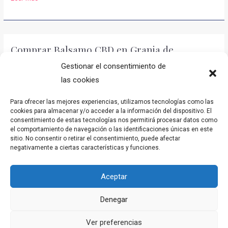
Mirra
Balsamo
CBD
en
Comprar Balsamo CBD en Granja de
Albatera
Rocamora
Gestionar el consentimiento de
las cookies
El bálsamo de CBD que te relaja
. Envíos entre 24h-48h. El bálsamo
de CBD que te mejora tus relajaciones.
Para ofrecer las mejores experiencias, utilizamos tecnologías como las
cookies para almacenar y/o acceder a la información del dispositivo. El
Comprar
Leer más »
consentimiento de estas tecnologías nos permitirá procesar datos como
Balsamo
el comportamiento de navegación o las identificaciones únicas en este
sitio. No consentir o retirar el consentimiento, puede afectar
CBD
negativamente a ciertas características y funciones.
en
Comprar Balsamo CBD en Beniarrés
Granja
Aceptar
de
El mejor bálsamo CBD para la vida
. Envíos entre 24h-48h. El
Rocamora
Denegar
bálsamo de CBD que te ayuda en tus relajaciones.
Ver preferencias
Comprar
Leer más »