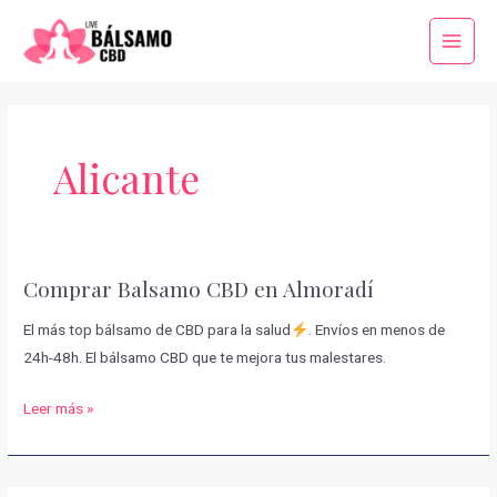
Ir
al
Main
contenido
Menu
Alicante
Comprar Balsamo CBD en Almoradí
El más top bálsamo de CBD para la salud
. Envíos en menos de
24h-48h. El bálsamo CBD que te mejora tus malestares.
Comprar
Leer más »
Balsamo
CBD
en