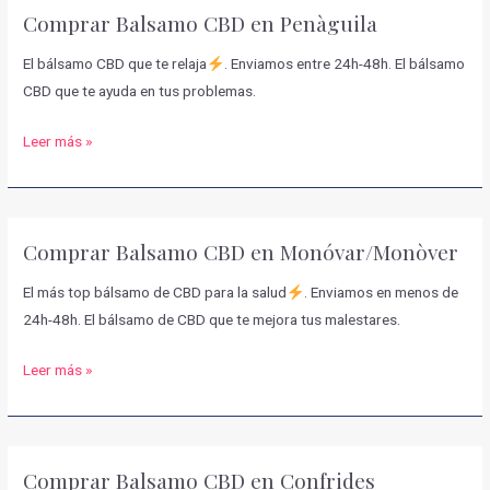
Comprar Balsamo CBD en Penàguila
Almoradí
El bálsamo CBD que te relaja
. Enviamos entre 24h-48h. El bálsamo
CBD que te ayuda en tus problemas.
Comprar
Leer más »
Balsamo
CBD
en
Comprar Balsamo CBD en Monóvar/Monòver
Penàguila
El más top bálsamo de CBD para la salud
. Enviamos en menos de
24h-48h. El bálsamo de CBD que te mejora tus malestares.
Comprar
Leer más »
Balsamo
CBD
en
Comprar Balsamo CBD en Confrides
Monóvar/Monòver