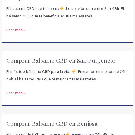
El bálsamo CBD que te serena
. Los envíos son entre 24h-48h. El
bálsamo CBD que te beneficia en tus malestares.
Comprar
Leer más »
Balsamo
CBD
en
Comprar Balsamo CBD en San Fulgencio
Confrides
El más top bálsamo CBD para la vida
. Enviamos en menos de 24h-
48h. El bálsamo CBD que te mejora tus malestares.
Comprar
Leer más »
Balsamo
CBD
en
Comprar Balsamo CBD en Benissa
San
Fulgencio
El bálsamo de CBD que te mejora
. Envíos entre 24h-48h. El