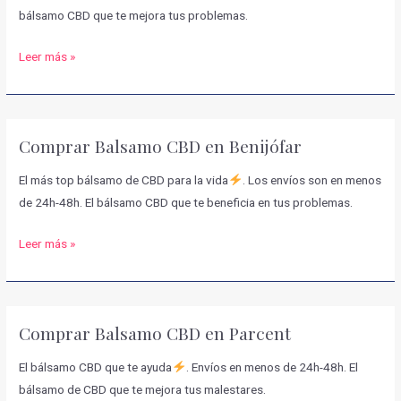
de
bálsamo CBD que te mejora tus problemas.
Salinas
Comprar
Leer más »
Balsamo
CBD
en
Comprar Balsamo CBD en Benijófar
Gorga
El más top bálsamo de CBD para la vida
. Los envíos son en menos
de 24h-48h. El bálsamo CBD que te beneficia en tus problemas.
Comprar
Leer más »
Balsamo
CBD
en
Comprar Balsamo CBD en Parcent
Benijófar
El bálsamo CBD que te ayuda
. Envíos en menos de 24h-48h. El
bálsamo de CBD que te mejora tus malestares.