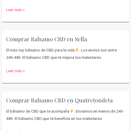
Comprar
Leer más »
Balsamo
CBD
en
Comprar Balsamo CBD en Sella
Parcent
El más top bálsamo de CBD para la vida
. Los envíos son entre
24h-48h. El bálsamo CBD que te mejora tus malestares.
Comprar
Leer más »
Balsamo
CBD
en
Comprar Balsamo CBD en Quatretondeta
Sella
El bálsamo de CBD que te acompaña
. Enviamos en menos de 24h-
48h. El bálsamo CBD que te beneficia en tus malestares.