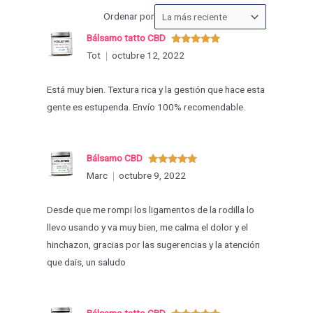
Ordenar
Ordenar por
las
Bálsamo tatto CBD
valoraciones
Valorado
Tot
octubre 12, 2022
con
5
de 5
por
Está muy bien. Textura rica y la gestión que hace esta
gente es estupenda. Envío 100% recomendable.
Bálsamo CBD
Valorado
Marc
octubre 9, 2022
con
5
de 5
Desde que me rompi los ligamentos de la rodilla lo
llevo usando y va muy bien, me calma el dolor y el
hinchazon, gracias por las sugerencias y la atención
que dais, un saludo
Bálsamo tatto CBD