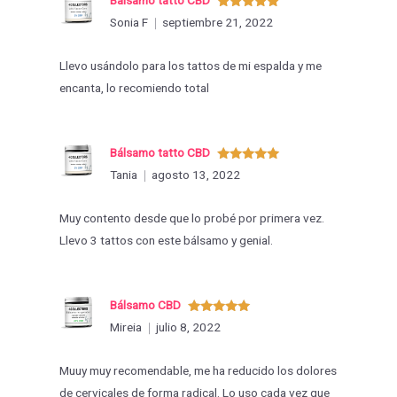
Valorado
Sonia F
septiembre 21, 2022
con
5
de 5
Llevo usándolo para los tattos de mi espalda y me
encanta, lo recomiendo total
Bálsamo tatto CBD
Valorado
Tania
agosto 13, 2022
con
5
de 5
Muy contento desde que lo probé por primera vez.
Llevo 3 tattos con este bálsamo y genial.
Bálsamo CBD
Valorado
Mireia
julio 8, 2022
con
5
de 5
Muuy muy recomendable, me ha reducido los dolores
de cervicales de forma radical. Lo uso cada vez que