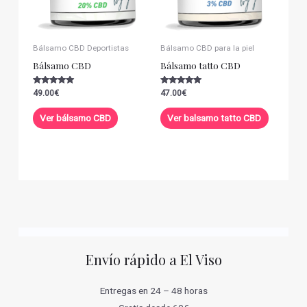
Bálsamo CBD Deportistas
Bálsamo CBD para la piel
Bálsamo CBD
Bálsamo tatto CBD
Valorado con
Valorado con
49.00
€
47.00
€
5.00
5.00
de 5
de 5
Ver bálsamo CBD
Ver balsamo tatto CBD
Envío rápido a El Viso
Entregas en 24 – 48 horas