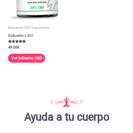
Bálsamo CBD Deportistas
Bálsamo CBD
Valorado con
49.00
€
5.00
de 5
Ver bálsamo CBD
Ayuda a tu cuerpo