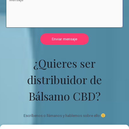
Enviar mensaje
¿Quieres ser
distribuidor de
Bálsamo CBD?
Escríbenos o llámanos y hablemos sobre ello