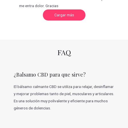
me entra dolor. Gracias
C
Cargar más
a
r
g
a
r
m
á
s
v
FAQ
a
l
o
r
a
c
¿Balsamo CBD para que sirve?
i
o
n
e
El bálsamo calmante CBD se utiliza para relajar, desinflamar
s
y mejorar problemas tanto de piel, musculares y articulares.
Es una solución muy polivalente y eficiente para muchos
géneros de dolencias.