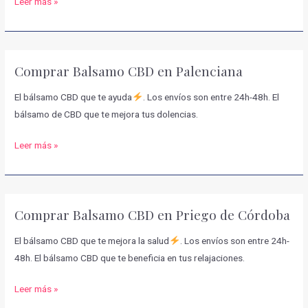
Comprar
Leer más »
Balsamo
CBD
en
Comprar Balsamo CBD en Palenciana
Almodóvar
del
El bálsamo CBD que te ayuda
. Los envíos son entre 24h-48h. El
Río
bálsamo de CBD que te mejora tus dolencias.
Comprar
Leer más »
Balsamo
CBD
en
Comprar Balsamo CBD en Priego de Córdoba
Palenciana
El bálsamo CBD que te mejora la salud
. Los envíos son entre 24h-
48h. El bálsamo CBD que te beneficia en tus relajaciones.
Comprar
Leer más »
Balsamo