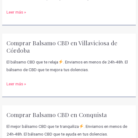
Comprar
Leer más »
Balsamo
CBD
en
Comprar Balsamo CBD en Villaviciosa de
Lucena
Córdoba
El bálsamo CBD que te relaja
. Enviamos en menos de 24h-48h. El
bálsamo de CBD que te mejora tus dolencias.
Comprar
Leer más »
Balsamo
CBD
en
Comprar Balsamo CBD en Conquista
Villaviciosa
de
El mejor bálsamo CBD que te tranquiliza
. Enviamos en menos de
Córdoba
24h-48h. El bálsamo CBD que te ayuda en tus dolencias.