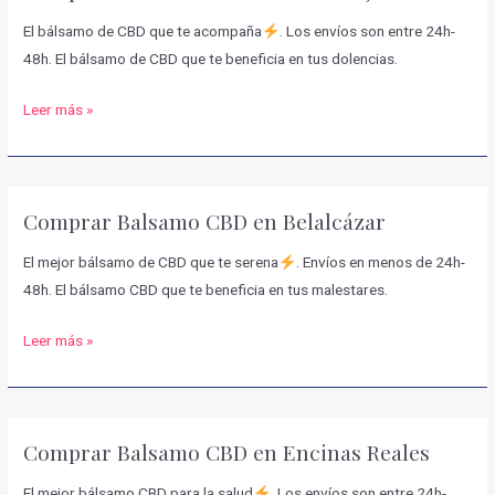
El bálsamo de CBD que te acompaña
. Los envíos son entre 24h-
48h. El bálsamo de CBD que te beneficia en tus dolencias.
Comprar
Leer más »
Balsamo
CBD
en
Comprar Balsamo CBD en Belalcázar
Alcaracejos
El mejor bálsamo de CBD que te serena
. Envíos en menos de 24h-
48h. El bálsamo CBD que te beneficia en tus malestares.
Comprar
Leer más »
Balsamo
CBD
en
Comprar Balsamo CBD en Encinas Reales
Belalcázar
El mejor bálsamo CBD para la salud
. Los envíos son entre 24h-