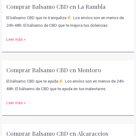
Comprar Balsamo CBD en La Rambla
Iznájar
El bálsamo CBD que te tranquiliza
. Los envíos son en menos de
24h-48h. El bálsamo de CBD que te mejora tus dolencias.
Comprar
Leer más »
Balsamo
CBD
en
Comprar Balsamo CBD en Montoro
La
Rambla
El bálsamo CBD que te ayuda
. Los envíos son en menos de 24h-
48h. El bálsamo de CBD que te ayuda en tus malestares.
Comprar
Leer más »
Balsamo
CBD
en
Comprar Balsamo CBD en Alcaracejos
Montoro