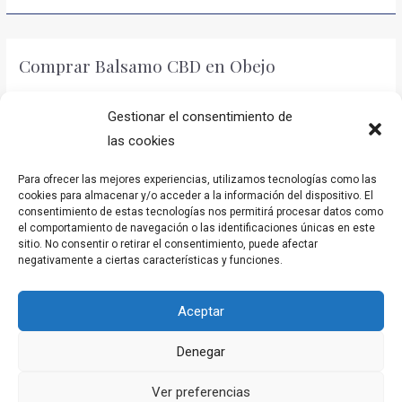
CBD
en
Comprar Balsamo CBD en Obejo
Priego
de
El bálsamo de CBD que te mejora
. Los envíos son en menos de
Córdoba
Gestionar el consentimiento de
24h-48h. El bálsamo de CBD que te mejora tus malestares.
las cookies
Comprar
Leer más »
Para ofrecer las mejores experiencias, utilizamos tecnologías como las
Balsamo
cookies para almacenar y/o acceder a la información del dispositivo. El
CBD
consentimiento de estas tecnologías nos permitirá procesar datos como
el comportamiento de navegación o las identificaciones únicas en este
en
sitio. No consentir o retirar el consentimiento, puede afectar
Comprar Balsamo CBD en Pedroche
Obejo
negativamente a ciertas características y funciones.
El mejor bálsamo de CBD que te relaja
. Los envíos son en menos
de 24h-48h. El bálsamo CBD que te beneficia en tus dolencias.
Aceptar
Comprar
Leer más »
Denegar
Balsamo
Ver preferencias
CBD