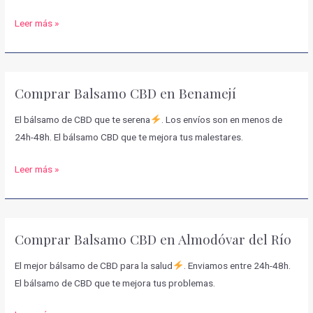
Comprar
Leer más »
Balsamo
CBD
en
Comprar Balsamo CBD en Benamejí
Conquista
El bálsamo de CBD que te serena
. Los envíos son en menos de
24h-48h. El bálsamo CBD que te mejora tus malestares.
Comprar
Leer más »
Balsamo
CBD
en
Comprar Balsamo CBD en Almodóvar del Río
Benamejí
El mejor bálsamo de CBD para la salud
. Enviamos entre 24h-48h.
El bálsamo de CBD que te mejora tus problemas.