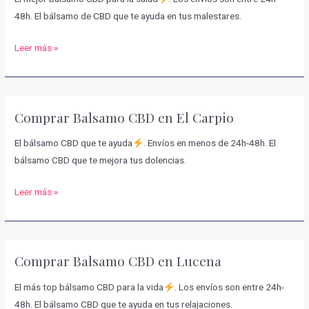
48h. El bálsamo de CBD que te ayuda en tus malestares.
Comprar
Leer más »
Balsamo
CBD
en
Comprar Balsamo CBD en El Carpio
Encinas
Reales
El bálsamo CBD que te ayuda
. Envíos en menos de 24h-48h. El
bálsamo CBD que te mejora tus dolencias.
Comprar
Leer más »
Balsamo
CBD
en
Comprar Balsamo CBD en Lucena
El
Carpio
El más top bálsamo CBD para la vida
. Los envíos son entre 24h-
48h. El bálsamo CBD que te ayuda en tus relajaciones.