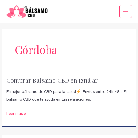
Ir
al
Main
contenido
Menu
Córdoba
Comprar Balsamo CBD en Iznájar
El mejor bálsamo de CBD para la salud
. Envíos entre 24h-48h. El
bálsamo CBD que te ayuda en tus relajaciones.
Comprar
Leer más »
Balsamo
CBD
en