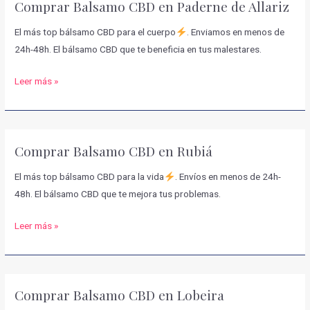
Comprar Balsamo CBD en Paderne de Allariz
Carballeda
de
El más top bálsamo CBD para el cuerpo
. Enviamos en menos de
Valdeorras
24h-48h. El bálsamo CBD que te beneficia en tus malestares.
Comprar
Leer más »
Balsamo
CBD
en
Comprar Balsamo CBD en Rubiá
Paderne
de
El más top bálsamo CBD para la vida
. Envíos en menos de 24h-
Allariz
48h. El bálsamo CBD que te mejora tus problemas.
Comprar
Leer más »
Balsamo
CBD
en
Comprar Balsamo CBD en Lobeira
Rubiá