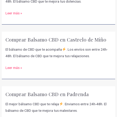
48h. El bálsamo CBD que te mejora tus dolencias.
Comprar
Leer más »
Balsamo
CBD
en
Comprar Balsamo CBD en Castrelo de Miño
Nogueira
de
El bálsamo de CBD que te acompaña
. Los envíos son entre 24h-
Ramuín
48h. El bálsamo de CBD que te mejora tus relajaciones.
Comprar
Leer más »
Balsamo
CBD
en
Comprar Balsamo CBD en Padrenda
Castrelo
de
El mejor bálsamo CBD que te relaja
. Enviamos entre 24h-48h. El
Miño
bálsamo de CBD que te mejora tus malestares.