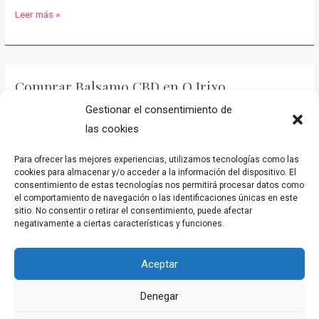
Comprar
Leer más »
Balsamo
CBD
en
Comprar Balsamo CBD en O Irixo
Padrenda
Gestionar el consentimiento de
El bálsamo CBD que te mejora la salud
. Envíos entre 24h-48h. El
las cookies
bálsamo de CBD que te beneficia en tus dolencias.
Para ofrecer las mejores experiencias, utilizamos tecnologías como las
Comprar
Leer más »
cookies para almacenar y/o acceder a la información del dispositivo. El
Balsamo
consentimiento de estas tecnologías nos permitirá procesar datos como
CBD
el comportamiento de navegación o las identificaciones únicas en este
sitio. No consentir o retirar el consentimiento, puede afectar
en
negativamente a ciertas características y funciones.
Comprar Balsamo CBD en A Rúa
O
Irixo
El bálsamo de CBD que te mejora
. Los envíos son en menos de
Aceptar
24h-48h. El bálsamo CBD que te ayuda en tus relajaciones.
Denegar
Comprar
Leer más »