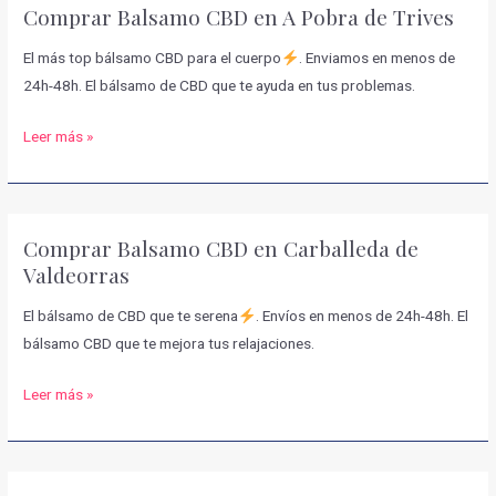
Comprar Balsamo CBD en A Pobra de Trives
Cortegada
El más top bálsamo CBD para el cuerpo
. Enviamos en menos de
24h-48h. El bálsamo de CBD que te ayuda en tus problemas.
Comprar
Leer más »
Balsamo
CBD
en
Comprar Balsamo CBD en Carballeda de
A
Valdeorras
Pobra
de
El bálsamo de CBD que te serena
. Envíos en menos de 24h-48h. El
Trives
bálsamo CBD que te mejora tus relajaciones.
Comprar
Leer más »
Balsamo
CBD
en