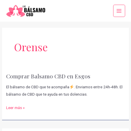
Ir
al
Main
contenido
Menu
Orense
Comprar Balsamo CBD en Esgos
El bálsamo de CBD que te acompaña
. Enviamos entre 24h-48h. El
bálsamo de CBD que te ayuda en tus dolencias.
Comprar
Leer más »
Balsamo
CBD
en