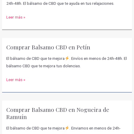
24h-48h. El bálsamo de CBD que te ayuda en tus relajaciones.
Comprar
Leer más »
Balsamo
CBD
en
Comprar Balsamo CBD en Petín
Taboadela
El bálsamo de CBD que te mejora
. Envíos en menos de 24h-48h. El
bálsamo CBD que te mejora tus dolencias.
Comprar
Leer más »
Balsamo
CBD
en
Comprar Balsamo CBD en Nogueira de
Petín
Ramuín
El bálsamo de CBD que te mejora
. Enviamos en menos de 24h-