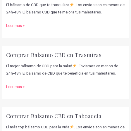
El bálsamo de CBD que te tranquiliza
. Los envíos son en menos de
24h-48h. El bálsamo CBD que te mejora tus malestares.
Comprar
Leer más »
Balsamo
CBD
en
Comprar Balsamo CBD en Trasmiras
Lobeira
El mejor bálsamo de CBD para la salud
. Enviamos en menos de
24h-48h. El bálsamo de CBD que te beneficia en tus malestares.
Comprar
Leer más »
Balsamo
CBD
en
Comprar Balsamo CBD en Taboadela
Trasmiras
El más top bálsamo CBD para la vida
. Los envíos son en menos de