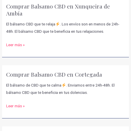
Comprar Balsamo CBD en Xunqueira de
Esgos
Ambía
El bálsamo CBD que te relaja
. Los envíos son en menos de 24h-
48h. El bálsamo CBD que te beneficia en tus relajaciones.
Comprar
Leer más »
Balsamo
CBD
en
Comprar Balsamo CBD en Cortegada
Xunqueira
de
El bálsamo de CBD que te calma
. Enviamos entre 24h-48h. El
Ambía
bálsamo CBD que te beneficia en tus dolencias.
Comprar
Leer más »
Balsamo
CBD
en