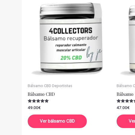
Bálsamo CBD Deportistas
Bálsamo CB
Bálsamo CBD
Bálsamo 
Valorado
Valorado
49.00
€
47.00
€
con
con
5.00
5.00
de 5
de 5
Ver bálsamo CBD
Ve