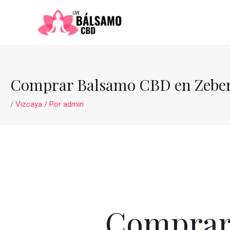
Ir
al
contenido
Comprar Balsamo CBD en Zebe
/
Vizcaya
/ Por
admin
Comprar