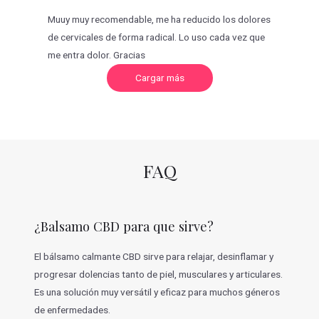
Muuy muy recomendable, me ha reducido los dolores
de cervicales de forma radical. Lo uso cada vez que
me entra dolor. Gracias
C
Cargar más
a
r
g
a
r
m
á
s
v
FAQ
a
l
o
r
a
c
¿Balsamo CBD para que sirve?
i
o
n
e
El bálsamo calmante CBD sirve para relajar, desinflamar y
s
progresar dolencias tanto de piel, musculares y articulares.
Es una solución muy versátil y eficaz para muchos géneros
de enfermedades.