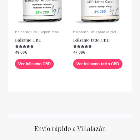
Bálsamo CBD Deportistas
Bálsamo CBD para la piel
Bálsamo CBD
Bálsamo tatto CBD
Valorado con
Valorado con
49.00
€
47.00
€
5.00
5.00
de 5
de 5
Ver bálsamo CBD
Ver balsamo tatto CBD
Envío rápido a Villalazán