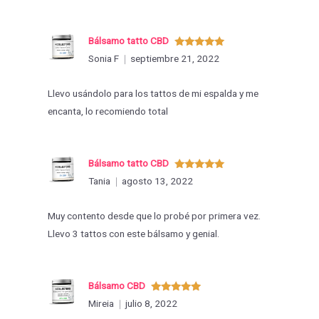
Bálsamo tatto CBD
Valorado
Sonia F
septiembre 21, 2022
con
5
de 5
Llevo usándolo para los tattos de mi espalda y me
encanta, lo recomiendo total
Bálsamo tatto CBD
Valorado
Tania
agosto 13, 2022
con
5
de 5
Muy contento desde que lo probé por primera vez.
Llevo 3 tattos con este bálsamo y genial.
Bálsamo CBD
Valorado
Mireia
julio 8, 2022
con
5
de 5