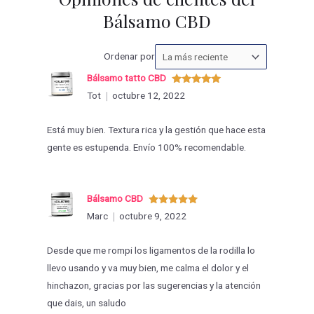
Bálsamo CBD
Ordenar
Ordenar por
las
Bálsamo tatto CBD
valoraciones
Valorado
Tot
octubre 12, 2022
con
5
de 5
por
Está muy bien. Textura rica y la gestión que hace esta
gente es estupenda. Envío 100% recomendable.
Bálsamo CBD
Valorado
Marc
octubre 9, 2022
con
5
de 5
Desde que me rompi los ligamentos de la rodilla lo
llevo usando y va muy bien, me calma el dolor y el
hinchazon, gracias por las sugerencias y la atención
que dais, un saludo