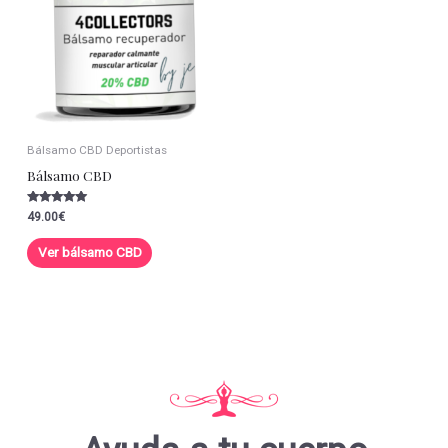
Bálsamo CBD Deportistas
Bálsamo CBD
Valorado con
49.00
€
5.00
de 5
Ver bálsamo CBD