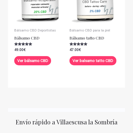
Bálsamo CBD Deportistas
Bálsamo CBD para la piel
Bálsamo CBD
Bálsamo tatto CBD
Valorado con
Valorado con
49.00
€
47.00
€
5.00
5.00
de 5
de 5
Ver bálsamo CBD
Ver balsamo tatto CBD
Envío rápido a Villaescusa la Sombría