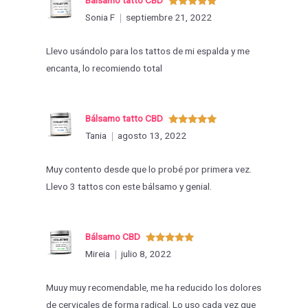
Valorado
Sonia F
septiembre 21, 2022
con
5
de 5
Llevo usándolo para los tattos de mi espalda y me
encanta, lo recomiendo total
Bálsamo tatto CBD
Valorado
Tania
agosto 13, 2022
con
5
de 5
Muy contento desde que lo probé por primera vez.
Llevo 3 tattos con este bálsamo y genial.
Bálsamo CBD
Valorado
Mireia
julio 8, 2022
con
5
de 5
Muuy muy recomendable, me ha reducido los dolores
de cervicales de forma radical. Lo uso cada vez que