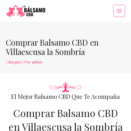
Ir
al
Main
contenido
Menu
Comprar Balsamo CBD en
Villaescusa la Sombría
/
Burgos
/ Por
admin
El Mejor Balsamo CBD Que Te Acompaña
Comprar Balsamo CBD
en Villaescusa la Sombría