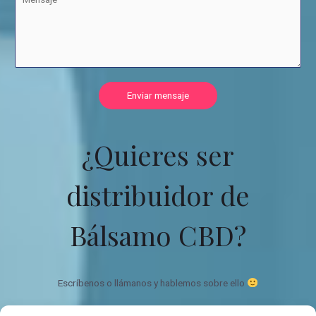
Enviar mensaje
¿Quieres ser
distribuidor de
Bálsamo CBD?
Escríbenos o llámanos y hablemos sobre ello