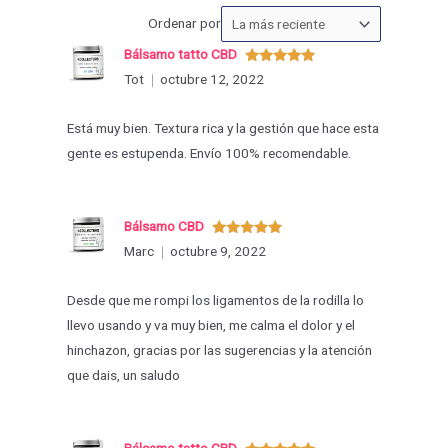
Ordenar
Ordenar por
las
Bálsamo tatto CBD
valoraciones
Valorado
Tot
octubre 12, 2022
con
5
de 5
por
Está muy bien. Textura rica y la gestión que hace esta
gente es estupenda. Envío 100% recomendable.
Bálsamo CBD
Valorado
Marc
octubre 9, 2022
con
5
de 5
Desde que me rompi los ligamentos de la rodilla lo
llevo usando y va muy bien, me calma el dolor y el
hinchazon, gracias por las sugerencias y la atención
que dais, un saludo
Bálsamo tatto CBD