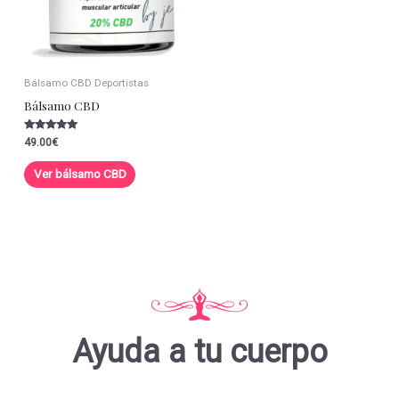
Bálsamo CBD Deportistas
Bálsamo CBD
Valorado con
49.00
€
5.00
de 5
Ver bálsamo CBD
Ayuda a tu cuerpo