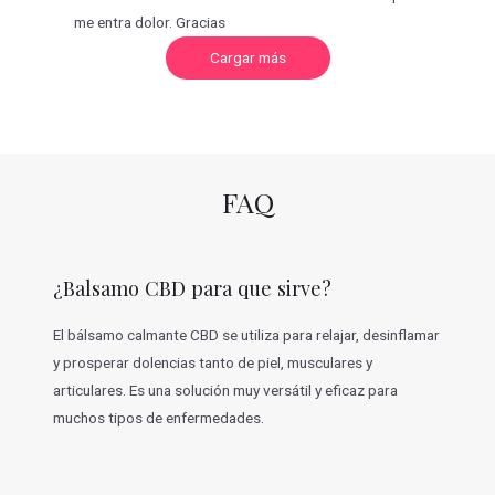
me entra dolor. Gracias
C
Cargar más
a
r
g
a
r
m
á
s
v
FAQ
a
l
o
r
a
c
¿Balsamo CBD para que sirve?
i
o
n
e
El bálsamo calmante CBD se utiliza para relajar, desinflamar
s
y prosperar dolencias tanto de piel, musculares y
articulares. Es una solución muy versátil y eficaz para
muchos tipos de enfermedades.