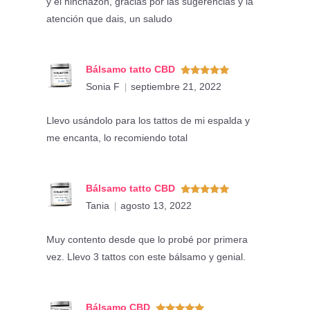
y el hinchazon, gracias por las sugerencias y la
atención que dais, un saludo
Bálsamo tatto CBD
Valorado
Sonia F
septiembre 21, 2022
con
5
de 5
Llevo usándolo para los tattos de mi espalda y
me encanta, lo recomiendo total
Bálsamo tatto CBD
Valorado
Tania
agosto 13, 2022
con
5
de 5
Muy contento desde que lo probé por primera
vez. Llevo 3 tattos con este bálsamo y genial.
Bálsamo CBD