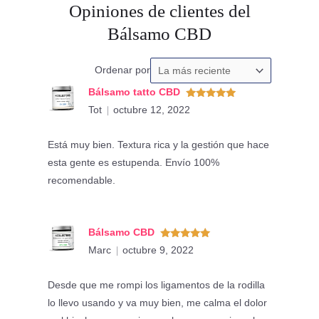
Opiniones de clientes del
Bálsamo CBD
Ordenar
Ordenar por
las
Bálsamo tatto CBD
valoraciones
Valorado
Tot
octubre 12, 2022
con
5
de 5
por
Está muy bien. Textura rica y la gestión que hace
esta gente es estupenda. Envío 100%
recomendable.
Bálsamo CBD
Valorado
Marc
octubre 9, 2022
con
5
de 5
Desde que me rompi los ligamentos de la rodilla
lo llevo usando y va muy bien, me calma el dolor