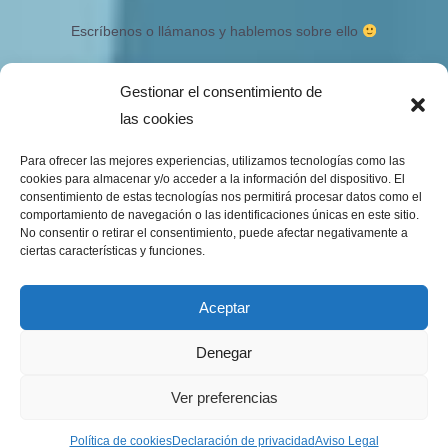
Escríbenos o llámanos y hablemos sobre ello
Gestionar el consentimiento de
Bálsamo de CBD Ecológico y orgánico
las cookies
Quien somos
Contacto
Para ofrecer las mejores experiencias, utilizamos tecnologías como las
Mapa del sitio
cookies para almacenar y/o acceder a la información del dispositivo. El
consentimiento de estas tecnologías nos permitirá procesar datos como el
comportamiento de navegación o las identificaciones únicas en este sitio.
No consentir o retirar el consentimiento, puede afectar negativamente a
ciertas características y funciones.
Copyright © 2026 Tienda de Balsamos CBD para el bienestar
Aceptar
Balsamos de CBD a domicilio
Denegar
Aviso Legal
Política de cookies
Ver preferencias
Declaración de privacidad
Política de cookies
Declaración de privacidad
Aviso Legal