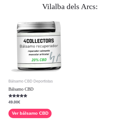
Vilalba dels Arcs:
Bálsamo CBD Deportistas
Bálsamo CBD
Valorado con
49.00
€
5.00
de 5
Ver bálsamo CBD