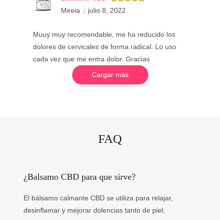
Valorado
Mireia
julio 8, 2022
con
5
de 5
Muuy muy recomendable, me ha reducido los
dolores de cervicales de forma radical. Lo uso
cada vez que me entra dolor. Gracias
C
Cargar más
a
r
g
a
r
m
á
s
v
FAQ
a
l
o
r
a
c
¿Balsamo CBD para que sirve?
i
o
n
e
El bálsamo calmante CBD se utiliza para relajar,
s
desinflamar y mejorar dolencias tanto de piel,