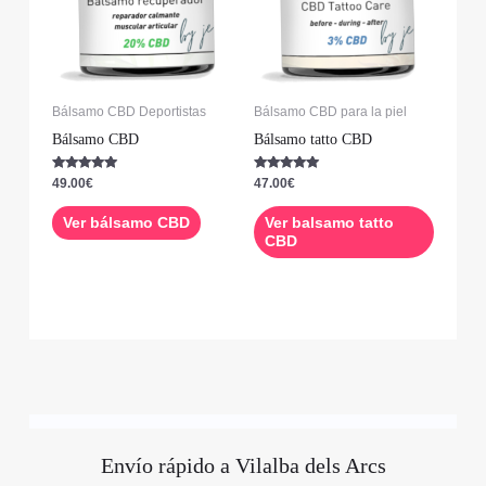
Bálsamo CBD Deportistas
Bálsamo CBD para la piel
Bálsamo CBD
Bálsamo tatto CBD
Valorado con
Valorado con
49.00
€
47.00
€
5.00
5.00
de 5
de 5
Ver bálsamo CBD
Ver balsamo tatto
CBD
Envío rápido a Vilalba dels Arcs