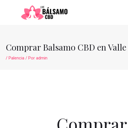
Ir
al
contenido
Comprar Balsamo CBD en Valle d
/
Palencia
/ Por
admin
Comprar 