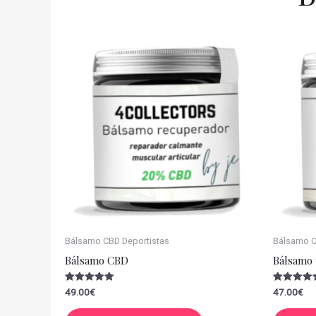
Bálsamo CBD Deportistas
Bálsamo CB
Bálsamo CBD
Bálsamo 
Valorado
Valorado
49.00
€
47.00
€
con
con
5.00
5.00
de 5
de 5