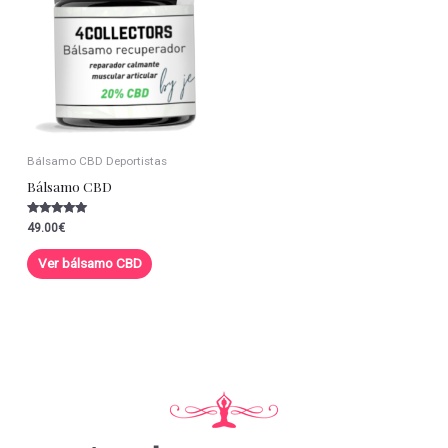
Bálsamo CBD Deportistas
Bálsamo CBD
Valorado con
49.00
€
5.00
de 5
Ver bálsamo CBD