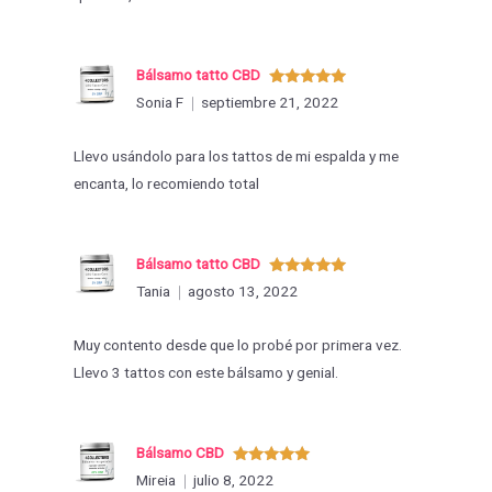
Bálsamo tatto CBD
Valorado
Sonia F
septiembre 21, 2022
con
5
de 5
Llevo usándolo para los tattos de mi espalda y me
encanta, lo recomiendo total
Bálsamo tatto CBD
Valorado
Tania
agosto 13, 2022
con
5
de 5
Muy contento desde que lo probé por primera vez.
Llevo 3 tattos con este bálsamo y genial.
Bálsamo CBD
Valorado
Mireia
julio 8, 2022
con
5
de 5