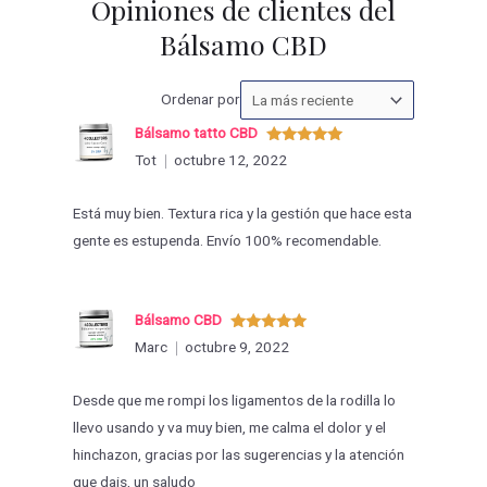
Opiniones de clientes del
Bálsamo CBD
Ordenar
Ordenar por
las
Bálsamo tatto CBD
valoraciones
Valorado
Tot
octubre 12, 2022
con
5
de 5
por
Está muy bien. Textura rica y la gestión que hace esta
gente es estupenda. Envío 100% recomendable.
Bálsamo CBD
Valorado
Marc
octubre 9, 2022
con
5
de 5
Desde que me rompi los ligamentos de la rodilla lo
llevo usando y va muy bien, me calma el dolor y el
hinchazon, gracias por las sugerencias y la atención
que dais, un saludo