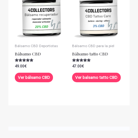
Bálsamo CBD Deportistas
Bálsamo CBD para la piel
Bálsamo CBD
Bálsamo tatto CBD
Valorado con
Valorado con
49.00
€
47.00
€
5.00
5.00
de 5
de 5
Ver bálsamo CBD
Ver balsamo tatto CBD