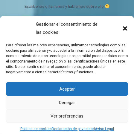
Escríbenos o llámanos y hablemos sobre ello
Gestionar el consentimiento de
Bálsamo de CBD Ecológico y orgánico
las cookies
Quien somos
Contacto
Para ofrecer las mejores experiencias, utilizamos tecnologías como las
Mapa del sitio
cookies para almacenar y/o acceder a la información del dispositivo. El
consentimiento de estas tecnologías nos permitirá procesar datos como
el comportamiento de navegación o las identificaciones únicas en este
sitio. No consentir o retirar el consentimiento, puede afectar
negativamente a ciertas características y funciones.
Copyright © 2026 Tienda de Balsamos CBD para el bienestar
Aceptar
Balsamos de CBD a domicilio
Denegar
Aviso Legal
Política de cookies
Ver preferencias
Declaración de privacidad
Política de cookies
Declaración de privacidad
Aviso Legal