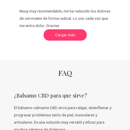
Muuy muy recomendable, me ha reducido los dolores
de cervicales de forma radical. Lo uso cada vez que
me entra dolor. Gracias
C
Cargar más
a
r
g
a
r
m
á
s
v
FAQ
a
l
o
r
a
c
¿Balsamo CBD para que sirve?
i
o
n
e
El bálsamo calmante CBD sirve para relajar, desinflamar y
s
progresar problemas tanto de piel, musculares y
articulares. Es una solución muy versátil y eficaz para
muchos géneros de dolencias.