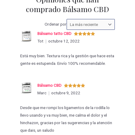
comprado Bálsamo CBD
Ordenar
Ordenar por
las
Bálsamo tatto CBD
valoraciones
Valorado
Tot
octubre 12, 2022
con
5
de 5
por
Está muy bien. Textura rica y la gestión que hace esta
gente es estupenda. Envío 100% recomendable.
Bálsamo CBD
Valorado
Marc
octubre 9, 2022
con
5
de 5
Desde que me rompi los ligamentos de la rodilla lo
llevo usando y va muy bien, me calma el dolor y el
hinchazon, gracias por las sugerencias y la atención
que dais, un saludo