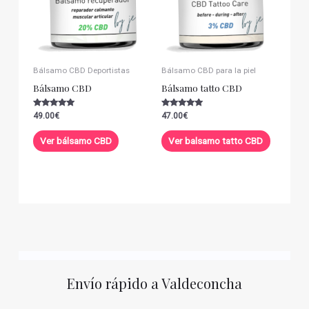
Bálsamo CBD Deportistas
Bálsamo CBD para la piel
Bálsamo CBD
Bálsamo tatto CBD
Valorado con
Valorado con
49.00
€
47.00
€
5.00
5.00
de 5
de 5
Ver bálsamo CBD
Ver balsamo tatto CBD
Envío rápido a Valdeconcha