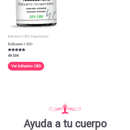
Bálsamo CBD Deportistas
Bálsamo CBD
Valorado con
49.00
€
5.00
de 5
Ver bálsamo CBD
Ayuda a tu cuerpo