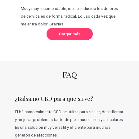
Muuy muy recomendable, me ha reducido los dolores
de cervicales de forma radical. Lo uso cada vez que
me entra dolor. Gracias
C
Cargar más
a
r
g
a
r
m
á
s
v
FAQ
a
l
o
r
a
c
¿Balsamo CBD para que sirve?
i
o
n
e
El bálsamo calmante CBD se utiliza para relajar, desinflamar
s
y mejorar problemas tanto de piel, musculares y articulares.
Es una solución muy versátil y eficiente para muchos
géneros de afecciones.