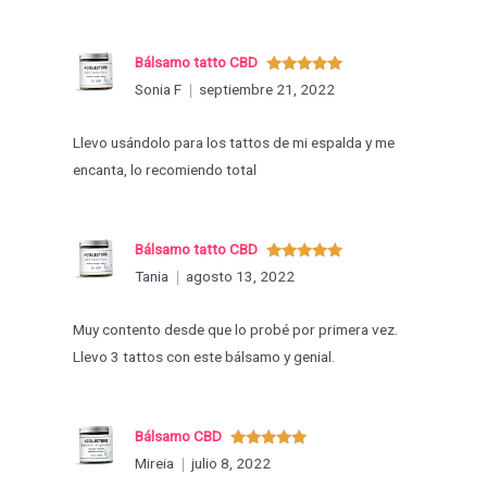
Bálsamo tatto CBD
Valorado
Sonia F
septiembre 21, 2022
con
5
de 5
Llevo usándolo para los tattos de mi espalda y me
encanta, lo recomiendo total
Bálsamo tatto CBD
Valorado
Tania
agosto 13, 2022
con
5
de 5
Muy contento desde que lo probé por primera vez.
Llevo 3 tattos con este bálsamo y genial.
Bálsamo CBD
Valorado
Mireia
julio 8, 2022
con
5
de 5