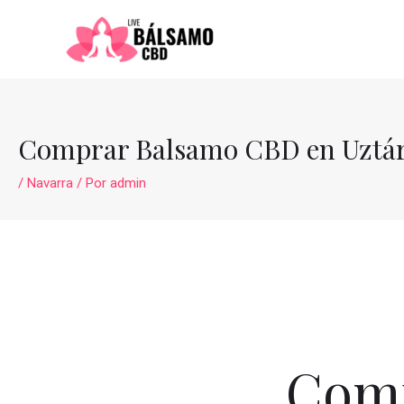
Ir
al
contenido
Comprar Balsamo CBD en Uztár
/
Navarra
/ Por
admin
Comp