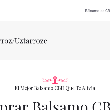
Bálsamo de CBD
roz/Uztarroze
El Mejor Balsamo CBD Que Te Alivia
rar Balsamo C