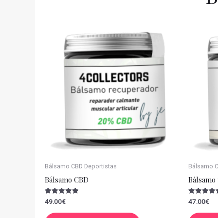
Bálsamo CBD Deportistas
Bálsamo CB
Bálsamo CBD
Bálsamo 
Valorado
Valorado
49.00
€
47.00
€
con
con
5.00
5.00
de 5
de 5