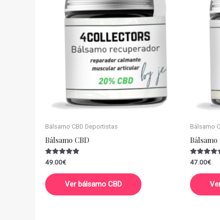
Bálsamo CBD Deportistas
Bálsamo CB
Bálsamo CBD
Bálsamo 
Valorado
Valorado
49.00
€
47.00
€
con
con
5.00
5.00
de 5
de 5
Ver bálsamo CBD
Ve