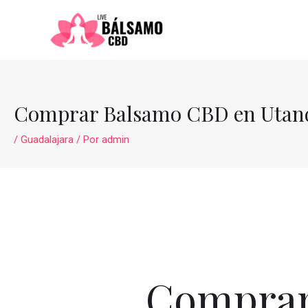
Ir
al
contenido
Comprar Balsamo CBD en Utan
/
Guadalajara
/ Por
admin
Comprar