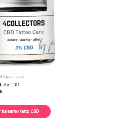
D para la piel
tatto CBD
r balsamo tatto CBD