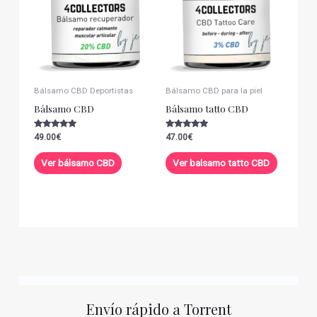
Bálsamo CBD Deportistas
Bálsamo CBD para la piel
Bálsamo CBD
Bálsamo tatto CBD
Valorado con
Valorado con
49.00
€
47.00
€
5.00
5.00
de 5
de 5
Ver bálsamo CBD
Ver balsamo tatto CBD
Envío rápido a Torrent