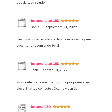
que dais, un saludo
Bálsamo tatto CBD
Valorado
Sonia F
septiembre 21, 2022
con
5
de 5
Llevo usándolo para los tattos de mi espalda y me
encanta, lo recomiendo total
Bálsamo tatto CBD
Valorado
Tania
agosto 13, 2022
con
5
de 5
Muy contento desde que lo probé por primera vez.
Llevo 3 tattos con este bálsamo y genial.
Bálsamo CBD
Valorado