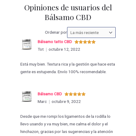
Opiniones de usuarios del
Bálsamo CBD
Ordenar
Ordenar por
las
Bálsamo tatto CBD
valoraciones
Valorado
Tot
octubre 12, 2022
con
5
de 5
por
Está muy bien. Textura rica y la gestión que hace esta
gente es estupenda. Envío 100% recomendable.
Bálsamo CBD
Valorado
Marc
octubre 9, 2022
con
5
de 5
Desde que me rompi los ligamentos de la rodilla lo
llevo usando y va muy bien, me calma el dolor y el
hinchazon, gracias por las sugerencias y la atención