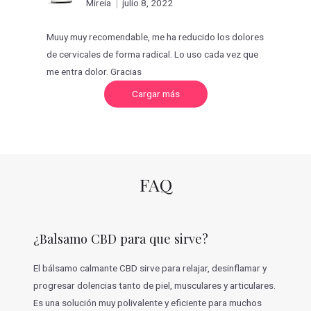
Mireia
julio 8, 2022
con
5
de 5
Muuy muy recomendable, me ha reducido los dolores
de cervicales de forma radical. Lo uso cada vez que
me entra dolor. Gracias
C
Cargar más
a
r
g
a
r
m
á
s
v
FAQ
a
l
o
r
a
c
¿Balsamo CBD para que sirve?
i
o
n
e
El bálsamo calmante CBD sirve para relajar, desinflamar y
s
progresar dolencias tanto de piel, musculares y articulares.
Es una solución muy polivalente y eficiente para muchos