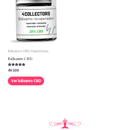
Bálsamo CBD Deportistas
Bálsamo CBD
Valorado con
49.00
€
5.00
de 5
Ver bálsamo CBD