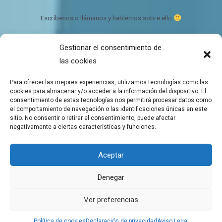
Escríbenos o llámanos y hablemos sobre ello
Gestionar el consentimiento de
Bálsamo de CBD Ecológico y orgánico
las cookies
Quien somos
Contacto
Para ofrecer las mejores experiencias, utilizamos tecnologías como las
Mapa del sitio
cookies para almacenar y/o acceder a la información del dispositivo. El
consentimiento de estas tecnologías nos permitirá procesar datos como
el comportamiento de navegación o las identificaciones únicas en este
sitio. No consentir o retirar el consentimiento, puede afectar
negativamente a ciertas características y funciones.
Copyright © 2026 Tienda de Balsamos CBD para el bienestar
Aceptar
Balsamos de CBD a domicilio
Denegar
Aviso Legal
Política de cookies
Ver preferencias
Declaración de privacidad
Política de cookies
Declaración de privacidad
Aviso Legal