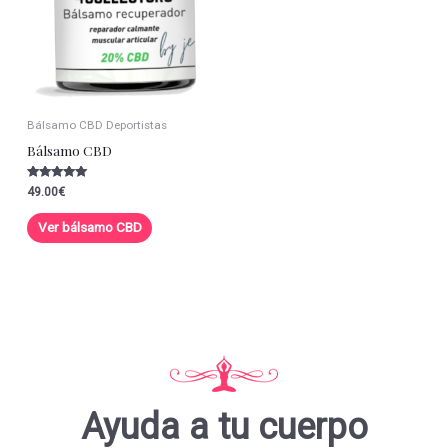
Bálsamo CBD Deportistas
Bálsamo CBD
Valorado con
49.00
€
5.00
de 5
Ver bálsamo CBD
Ayuda a tu cuerpo