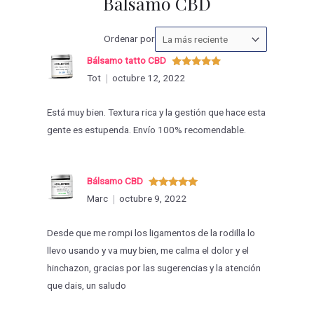
Bálsamo CBD
Ordenar
Ordenar por
las
Bálsamo tatto CBD
valoraciones
Valorado
Tot
octubre 12, 2022
con
5
de 5
por
Está muy bien. Textura rica y la gestión que hace esta
gente es estupenda. Envío 100% recomendable.
Bálsamo CBD
Valorado
Marc
octubre 9, 2022
con
5
de 5
Desde que me rompi los ligamentos de la rodilla lo
llevo usando y va muy bien, me calma el dolor y el
hinchazon, gracias por las sugerencias y la atención
que dais, un saludo