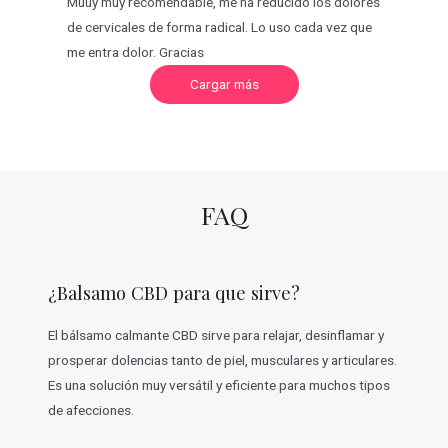
Muuy muy recomendable, me ha reducido los dolores
de cervicales de forma radical. Lo uso cada vez que
me entra dolor. Gracias
C
Cargar más
a
r
g
a
r
m
á
s
v
FAQ
a
l
o
r
a
c
¿Balsamo CBD para que sirve?
i
o
n
e
El bálsamo calmante CBD sirve para relajar, desinflamar y
s
prosperar dolencias tanto de piel, musculares y articulares.
Es una solución muy versátil y eficiente para muchos tipos
de afecciones.