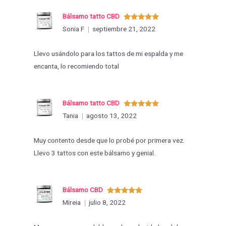
Bálsamo tatto CBD
Valorado
Sonia F
septiembre 21, 2022
con
5
de 5
Llevo usándolo para los tattos de mi espalda y me
encanta, lo recomiendo total
Bálsamo tatto CBD
Valorado
Tania
agosto 13, 2022
con
5
de 5
Muy contento desde que lo probé por primera vez.
Llevo 3 tattos con este bálsamo y genial.
Bálsamo CBD
Valorado
Mireia
julio 8, 2022
con
5
de 5