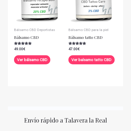
Bálsamo CBD Deportistas
Bálsamo CBD para la piel
Bálsamo CBD
Bálsamo tatto CBD
Valorado con
Valorado con
49.00
€
47.00
€
5.00
5.00
de 5
de 5
Ver bálsamo CBD
Ver balsamo tatto CBD
Envío rápido a Talavera la Real