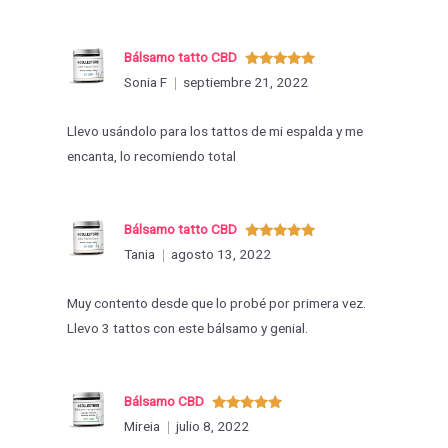
Bálsamo tatto CBD
Valorado
Sonia F
septiembre 21, 2022
con
5
de 5
Llevo usándolo para los tattos de mi espalda y me
encanta, lo recomiendo total
Bálsamo tatto CBD
Valorado
Tania
agosto 13, 2022
con
5
de 5
Muy contento desde que lo probé por primera vez.
Llevo 3 tattos con este bálsamo y genial.
Bálsamo CBD
Valorado
Mireia
julio 8, 2022
con
5
de 5