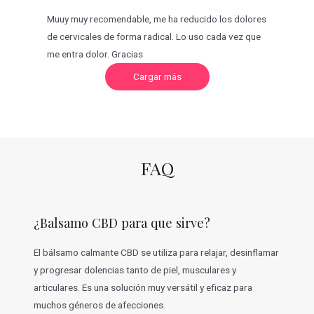
Muuy muy recomendable, me ha reducido los dolores
de cervicales de forma radical. Lo uso cada vez que
me entra dolor. Gracias
C
Cargar más
a
r
g
a
r
m
á
s
v
FAQ
a
l
o
r
a
c
¿Balsamo CBD para que sirve?
i
o
n
e
El bálsamo calmante CBD se utiliza para relajar, desinflamar
s
y progresar dolencias tanto de piel, musculares y
articulares. Es una solución muy versátil y eficaz para
muchos géneros de afecciones.