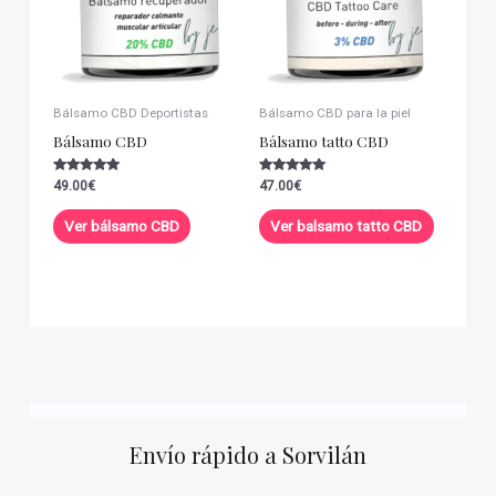
Bálsamo CBD Deportistas
Bálsamo CBD para la piel
Bálsamo CBD
Bálsamo tatto CBD
Valorado con
Valorado con
49.00
€
47.00
€
5.00
5.00
de 5
de 5
Ver bálsamo CBD
Ver balsamo tatto CBD
Envío rápido a Sorvilán