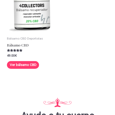
Bálsamo CBD Deportistas
Bálsamo CBD
Valorado con
49.00
€
5.00
de 5
Ver bálsamo CBD