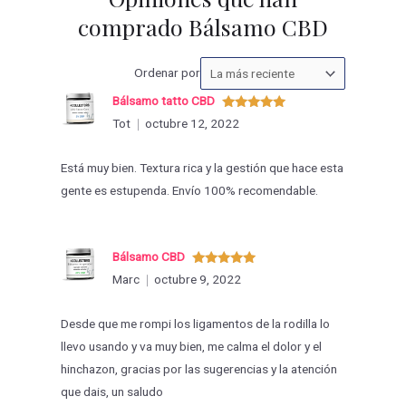
comprado Bálsamo CBD
Ordenar
Ordenar por
las
Bálsamo tatto CBD
valoraciones
Valorado
Tot
octubre 12, 2022
con
5
de 5
por
Está muy bien. Textura rica y la gestión que hace esta
gente es estupenda. Envío 100% recomendable.
Bálsamo CBD
Valorado
Marc
octubre 9, 2022
con
5
de 5
Desde que me rompi los ligamentos de la rodilla lo
llevo usando y va muy bien, me calma el dolor y el
hinchazon, gracias por las sugerencias y la atención
que dais, un saludo