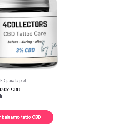
D para la piel
tatto CBD
r balsamo tatto CBD