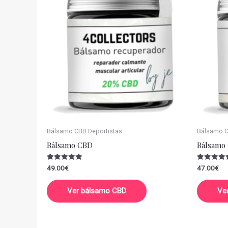
Bálsamo CBD Deportistas
Bálsamo CB
Bálsamo CBD
Bálsamo 
Valorado
Valorado
49.00
€
47.00
€
con
con
5.00
5.00
de 5
de 5
Ver bálsamo CBD
Ve