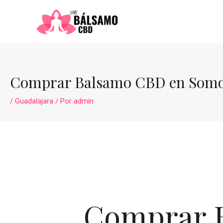
Ir
al
contenido
Comprar Balsamo CBD en Somo
/
Guadalajara
/ Por
admin
Comprar 