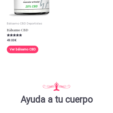
Bálsamo CBD Deportistas
Bálsamo CBD
Valorado con
49.00
€
5.00
de 5
Ver bálsamo CBD
Ayuda a tu cuerpo