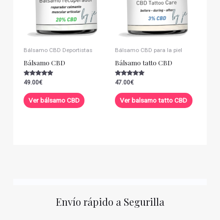
Bálsamo CBD Deportistas
Bálsamo CBD para la piel
Bálsamo CBD
Bálsamo tatto CBD
Valorado con
Valorado con
49.00
€
47.00
€
5.00
5.00
de 5
de 5
Ver bálsamo CBD
Ver balsamo tatto CBD
Envío rápido a Segurilla