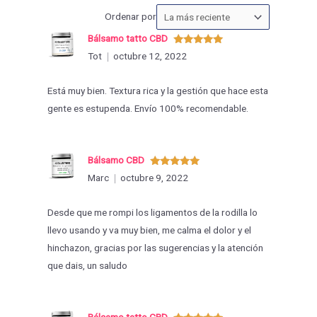
Ordenar
Ordenar por
las
Bálsamo tatto CBD
valoraciones
Valorado
Tot
octubre 12, 2022
con
5
de 5
por
Está muy bien. Textura rica y la gestión que hace esta
gente es estupenda. Envío 100% recomendable.
Bálsamo CBD
Valorado
Marc
octubre 9, 2022
con
5
de 5
Desde que me rompi los ligamentos de la rodilla lo
llevo usando y va muy bien, me calma el dolor y el
hinchazon, gracias por las sugerencias y la atención
que dais, un saludo
Bálsamo tatto CBD