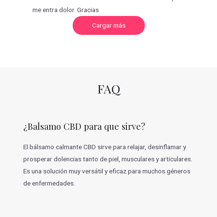
me entra dolor. Gracias
C
Cargar más
a
r
g
a
r
m
á
s
v
FAQ
a
l
o
r
a
c
¿Balsamo CBD para que sirve?
i
o
n
e
El bálsamo calmante CBD sirve para relajar, desinflamar y
s
prosperar dolencias tanto de piel, musculares y articulares.
Es una solución muy versátil y eficaz para muchos géneros
de enfermedades.