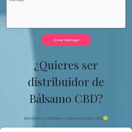
Enviar mensaje
¿Quieres ser
distribuidor de
Bálsamo CBD?
Escríbenos o llámanos y hablemos sobre ello