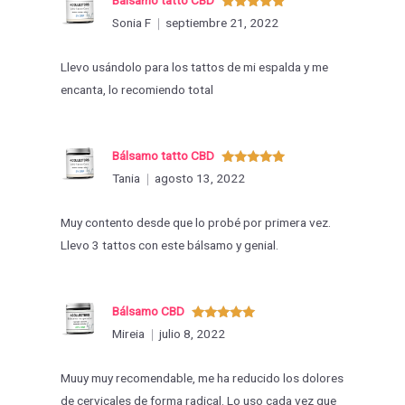
Valorado
Sonia F
septiembre 21, 2022
con
5
de 5
Llevo usándolo para los tattos de mi espalda y me
encanta, lo recomiendo total
Bálsamo tatto CBD
Valorado
Tania
agosto 13, 2022
con
5
de 5
Muy contento desde que lo probé por primera vez.
Llevo 3 tattos con este bálsamo y genial.
Bálsamo CBD
Valorado
Mireia
julio 8, 2022
con
5
de 5
Muuy muy recomendable, me ha reducido los dolores
de cervicales de forma radical. Lo uso cada vez que