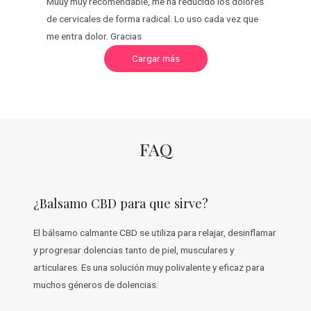
Muuy muy recomendable, me ha reducido los dolores
de cervicales de forma radical. Lo uso cada vez que
me entra dolor. Gracias
C
Cargar más
a
r
g
a
r
m
á
s
v
FAQ
a
l
o
r
a
c
¿Balsamo CBD para que sirve?
i
o
n
e
El bálsamo calmante CBD se utiliza para relajar, desinflamar
s
y progresar dolencias tanto de piel, musculares y
articulares. Es una solución muy polivalente y eficaz para
muchos géneros de dolencias.