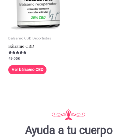
Bálsamo CBD Deportistas
Bálsamo CBD
Valorado con
49.00
€
5.00
de 5
Ver bálsamo CBD
Ayuda a tu cuerpo