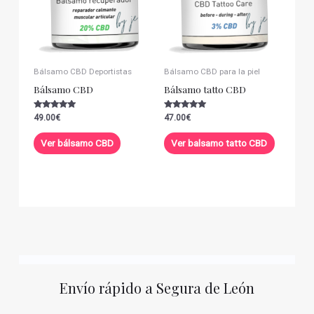
Bálsamo CBD Deportistas
Bálsamo CBD para la piel
Bálsamo CBD
Bálsamo tatto CBD
Valorado con
Valorado con
49.00
€
47.00
€
5.00
5.00
de 5
de 5
Ver bálsamo CBD
Ver balsamo tatto CBD
Envío rápido a Segura de León