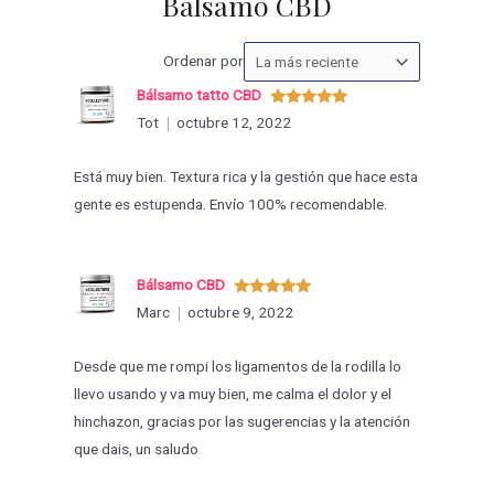
Bálsamo CBD
Ordenar
Ordenar por
las
Bálsamo tatto CBD
valoraciones
Valorado
Tot
octubre 12, 2022
con
5
de 5
por
Está muy bien. Textura rica y la gestión que hace esta
gente es estupenda. Envío 100% recomendable.
Bálsamo CBD
Valorado
Marc
octubre 9, 2022
con
5
de 5
Desde que me rompi los ligamentos de la rodilla lo
llevo usando y va muy bien, me calma el dolor y el
hinchazon, gracias por las sugerencias y la atención
que dais, un saludo