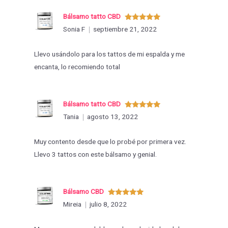
Bálsamo tatto CBD
Valorado
Sonia F
septiembre 21, 2022
con
5
de 5
Llevo usándolo para los tattos de mi espalda y me
encanta, lo recomiendo total
Bálsamo tatto CBD
Valorado
Tania
agosto 13, 2022
con
5
de 5
Muy contento desde que lo probé por primera vez.
Llevo 3 tattos con este bálsamo y genial.
Bálsamo CBD
Valorado
Mireia
julio 8, 2022
con
5
de 5