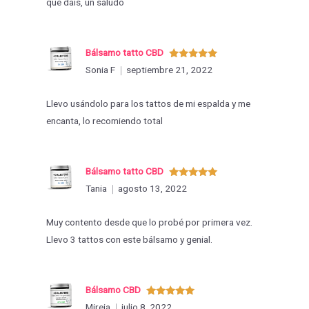
que dais, un saludo
Bálsamo tatto CBD
Valorado
Sonia F
septiembre 21, 2022
con
5
de 5
Llevo usándolo para los tattos de mi espalda y me
encanta, lo recomiendo total
Bálsamo tatto CBD
Valorado
Tania
agosto 13, 2022
con
5
de 5
Muy contento desde que lo probé por primera vez.
Llevo 3 tattos con este bálsamo y genial.
Bálsamo CBD
Valorado
Mireia
julio 8, 2022