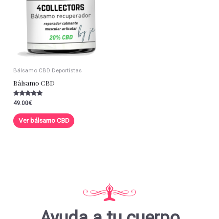
Bálsamo CBD Deportistas
Bálsamo CBD
Valorado con
49.00
€
5.00
de 5
Ver bálsamo CBD
Ayuda a tu cuerpo