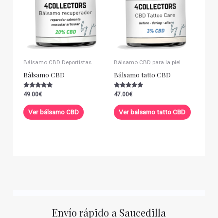
Bálsamo CBD Deportistas
Bálsamo CBD para la piel
Bálsamo CBD
Bálsamo tatto CBD
Valorado con
Valorado con
49.00
€
47.00
€
5.00
5.00
de 5
de 5
Ver bálsamo CBD
Ver balsamo tatto CBD
Envío rápido a Saucedilla