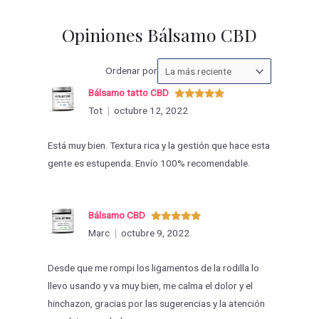
Opiniones Bálsamo CBD
Ordenar
Ordenar por
las
Bálsamo tatto CBD
valoraciones
Valorado
Tot
octubre 12, 2022
con
5
de 5
por
Está muy bien. Textura rica y la gestión que hace esta
gente es estupenda. Envío 100% recomendable.
Bálsamo CBD
Valorado
Marc
octubre 9, 2022
con
5
de 5
Desde que me rompi los ligamentos de la rodilla lo
llevo usando y va muy bien, me calma el dolor y el
hinchazon, gracias por las sugerencias y la atención