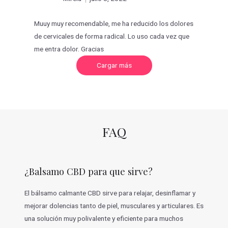
con
5
de 5
Muuy muy recomendable, me ha reducido los dolores
de cervicales de forma radical. Lo uso cada vez que
me entra dolor. Gracias
C
Cargar más
a
r
g
a
r
m
á
s
v
FAQ
a
l
o
r
a
c
¿Balsamo CBD para que sirve?
i
o
n
e
El bálsamo calmante CBD sirve para relajar, desinflamar y
s
mejorar dolencias tanto de piel, musculares y articulares. Es
una solución muy polivalente y eficiente para muchos