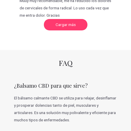
Muuy muy recomendable, me ha reducido los dolores
de cervicales de forma radical. Lo uso cada vez que
me entra dolor. Gracias
C
Cargar más
a
r
g
a
r
m
á
s
v
FAQ
a
l
o
r
a
c
¿Balsamo CBD para que sirve?
i
o
n
e
El bálsamo calmante CBD se utiliza para relajar, desinflamar
s
y prosperar dolencias tanto de piel, musculares y
articulares. Es una solución muy polivalente y eficiente para
muchos tipos de enfermedades.