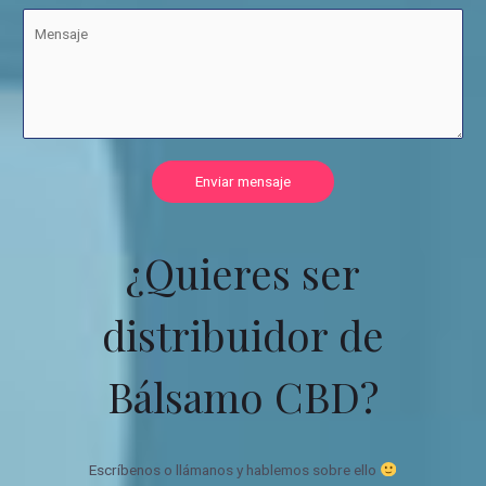
Enviar mensaje
¿Quieres ser
distribuidor de
Bálsamo CBD?
Escríbenos o llámanos y hablemos sobre ello