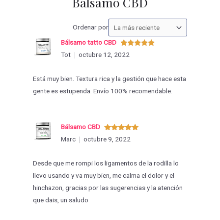
Bálsamo CBD
Ordenar
Ordenar por
las
Bálsamo tatto CBD
valoraciones
Valorado
Tot
octubre 12, 2022
con
5
de 5
por
Está muy bien. Textura rica y la gestión que hace esta
gente es estupenda. Envío 100% recomendable.
Bálsamo CBD
Valorado
Marc
octubre 9, 2022
con
5
de 5
Desde que me rompi los ligamentos de la rodilla lo
llevo usando y va muy bien, me calma el dolor y el
hinchazon, gracias por las sugerencias y la atención
que dais, un saludo