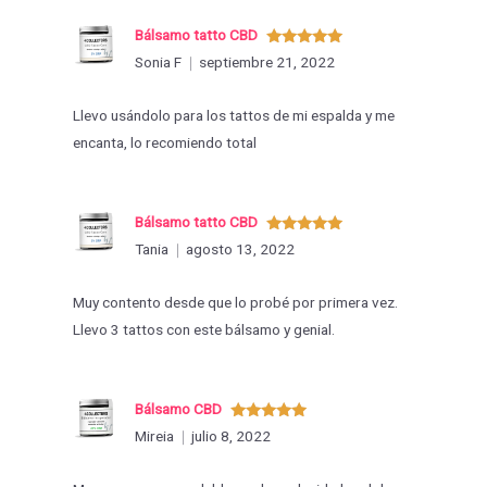
Bálsamo tatto CBD
Valorado
Sonia F
septiembre 21, 2022
con
5
de 5
Llevo usándolo para los tattos de mi espalda y me
encanta, lo recomiendo total
Bálsamo tatto CBD
Valorado
Tania
agosto 13, 2022
con
5
de 5
Muy contento desde que lo probé por primera vez.
Llevo 3 tattos con este bálsamo y genial.
Bálsamo CBD
Valorado
Mireia
julio 8, 2022
con
5
de 5