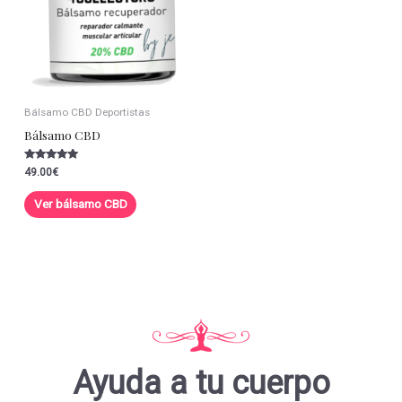
Bálsamo CBD Deportistas
Bálsamo CBD
Valorado con
49.00
€
5.00
de 5
Ver bálsamo CBD
Ayuda a tu cuerpo