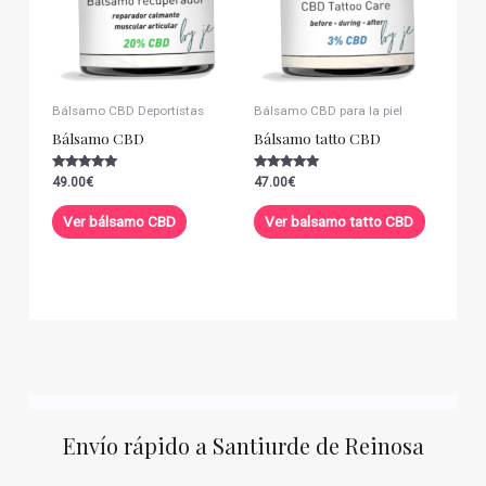
Bálsamo CBD Deportistas
Bálsamo CBD para la piel
Bálsamo CBD
Bálsamo tatto CBD
Valorado con
Valorado con
49.00
€
47.00
€
5.00
5.00
de 5
de 5
Ver bálsamo CBD
Ver balsamo tatto CBD
Envío rápido a Santiurde de Reinosa