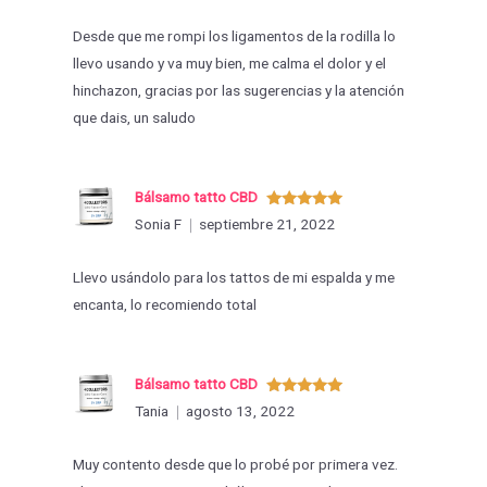
Desde que me rompi los ligamentos de la rodilla lo
llevo usando y va muy bien, me calma el dolor y el
hinchazon, gracias por las sugerencias y la atención
que dais, un saludo
Bálsamo tatto CBD
Valorado
Sonia F
septiembre 21, 2022
con
5
de 5
Llevo usándolo para los tattos de mi espalda y me
encanta, lo recomiendo total
Bálsamo tatto CBD
Valorado
Tania
agosto 13, 2022
con
5
de 5
Muy contento desde que lo probé por primera vez.