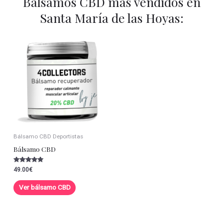
Balsamos CBD más vendidos en
Santa María de las Hoyas:
Bálsamo CBD Deportistas
Bálsamo CBD
Valorado con
49.00
€
5.00
de 5
Ver bálsamo CBD