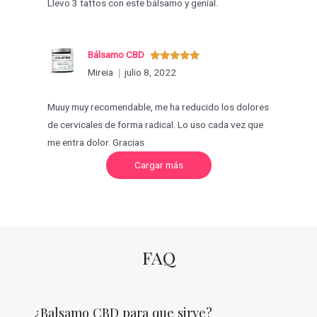
Llevo 3 tattos con este bálsamo y genial.
Bálsamo CBD
Valorado
Mireia
julio 8, 2022
con
5
de 5
Muuy muy recomendable, me ha reducido los dolores
de cervicales de forma radical. Lo uso cada vez que
me entra dolor. Gracias
C
Cargar más
a
r
g
a
r
m
á
s
v
FAQ
a
l
o
r
a
c
¿Balsamo CBD para que sirve?
i