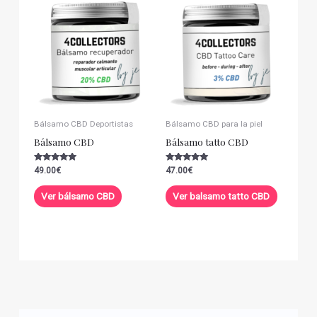
Bálsamo CBD Deportistas
Bálsamo CBD para la piel
Bálsamo CBD
Bálsamo tatto CBD
Valorado con
Valorado con
49.00
€
47.00
€
5.00
5.00
de 5
de 5
Ver bálsamo CBD
Ver balsamo tatto CBD