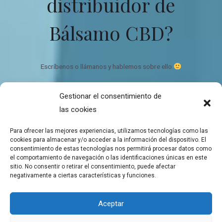
distribuidor de
Bálsamo CBD?
Escríbenos o llámanos y hablemos sobre ello
Gestionar el consentimiento de
Bálsamo de CBD Ecológico y orgánico
las cookies
Quien somos
Contacto
Para ofrecer las mejores experiencias, utilizamos tecnologías como las
Mapa del sitio
cookies para almacenar y/o acceder a la información del dispositivo. El
consentimiento de estas tecnologías nos permitirá procesar datos como
el comportamiento de navegación o las identificaciones únicas en este
sitio. No consentir o retirar el consentimiento, puede afectar
negativamente a ciertas características y funciones.
Copyright © 2026 Tienda de Balsamos CBD para el bienestar
Aceptar
Balsamos de CBD a domicilio