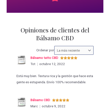
Opiniones de clientes del
Bálsamo CBD
Ordenar
Ordenar por
las
Bálsamo tatto CBD
valoraciones
Valorado
Tot
octubre 12, 2022
con
5
de 5
por
Está muy bien. Textura rica y la gestión que hace esta
gente es estupenda. Envío 100% recomendable.
Bálsamo CBD
Valorado
Marc
octubre 9, 2022
con
5
de 5