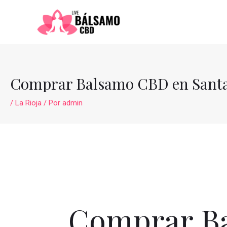
Ir
al
contenido
Comprar Balsamo CBD en Santa 
/
La Rioja
/ Por
admin
Comprar Ba