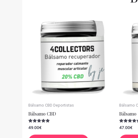
Bálsamo CBD Deportistas
Bálsamo CB
Bálsamo CBD
Bálsamo 
Valorado
Valorado
49.00
€
47.00
€
con
con
5.00
5.00
de 5
de 5