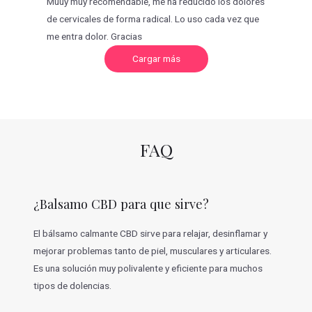
Muuy muy recomendable, me ha reducido los dolores
de cervicales de forma radical. Lo uso cada vez que
me entra dolor. Gracias
C
Cargar más
a
r
g
a
r
m
á
s
v
FAQ
a
l
o
r
a
c
¿Balsamo CBD para que sirve?
i
o
n
e
El bálsamo calmante CBD sirve para relajar, desinflamar y
s
mejorar problemas tanto de piel, musculares y articulares.
Es una solución muy polivalente y eficiente para muchos
tipos de dolencias.