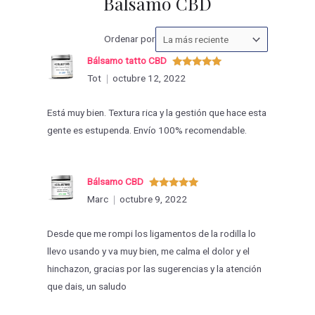
Bálsamo CBD
Ordenar
Ordenar por
las
Bálsamo tatto CBD
valoraciones
Valorado
Tot
octubre 12, 2022
con
5
de 5
por
Está muy bien. Textura rica y la gestión que hace esta
gente es estupenda. Envío 100% recomendable.
Bálsamo CBD
Valorado
Marc
octubre 9, 2022
con
5
de 5
Desde que me rompi los ligamentos de la rodilla lo
llevo usando y va muy bien, me calma el dolor y el
hinchazon, gracias por las sugerencias y la atención
que dais, un saludo