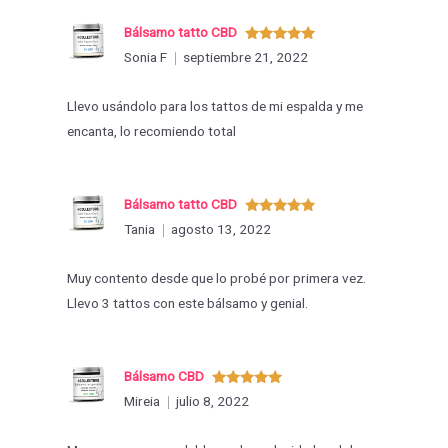
Bálsamo tatto CBD
Valorado
Sonia F
septiembre 21, 2022
con
5
de 5
Llevo usándolo para los tattos de mi espalda y me
encanta, lo recomiendo total
Bálsamo tatto CBD
Valorado
Tania
agosto 13, 2022
con
5
de 5
Muy contento desde que lo probé por primera vez.
Llevo 3 tattos con este bálsamo y genial.
Bálsamo CBD
Valorado
Mireia
julio 8, 2022
con
5
de 5