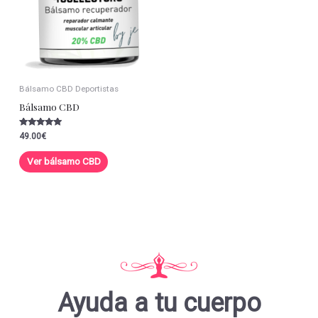
Bálsamo CBD Deportistas
Bálsamo CBD
Valorado con
49.00
€
5.00
de 5
Ver bálsamo CBD
Ayuda a tu cuerpo