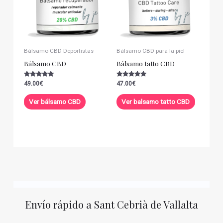
Bálsamo CBD Deportistas
Bálsamo CBD para la piel
Bálsamo CBD
Bálsamo tatto CBD
Valorado con
Valorado con
49.00
€
47.00
€
5.00
5.00
de 5
de 5
Ver bálsamo CBD
Ver balsamo tatto CBD
Envío rápido a Sant Cebrià de Vallalta