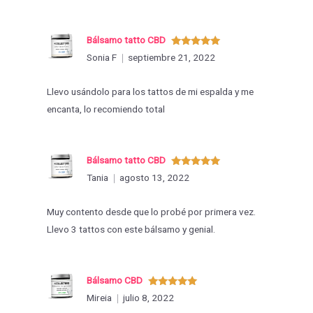
Bálsamo tatto CBD
Valorado
Sonia F
septiembre 21, 2022
con
5
de 5
Llevo usándolo para los tattos de mi espalda y me
encanta, lo recomiendo total
Bálsamo tatto CBD
Valorado
Tania
agosto 13, 2022
con
5
de 5
Muy contento desde que lo probé por primera vez.
Llevo 3 tattos con este bálsamo y genial.
Bálsamo CBD
Valorado
Mireia
julio 8, 2022
con
5
de 5