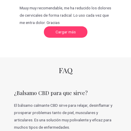
Muuy muy recomendable, me ha reducido los dolores
de cervicales de forma radical. Lo uso cada vez que
me entra dolor. Gracias
C
Cargar más
a
r
g
a
r
m
á
s
v
FAQ
a
l
o
r
a
c
¿Balsamo CBD para que sirve?
i
o
n
e
El bálsamo calmante CBD sirve para relajar, desinflamar y
s
prosperar problemas tanto de piel, musculares y
articulares. Es una solución muy polivalente y eficaz para
muchos tipos de enfermedades.