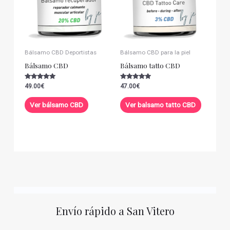
Bálsamo CBD Deportistas
Bálsamo CBD para la piel
Bálsamo CBD
Bálsamo tatto CBD
Valorado con
Valorado con
49.00
€
47.00
€
5.00
5.00
de 5
de 5
Ver bálsamo CBD
Ver balsamo tatto CBD
Envío rápido a San Vitero