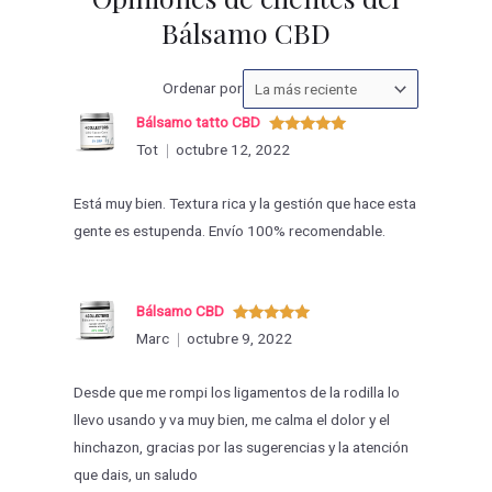
Bálsamo CBD
Ordenar
Ordenar por
las
Bálsamo tatto CBD
valoraciones
Valorado
Tot
octubre 12, 2022
con
5
de 5
por
Está muy bien. Textura rica y la gestión que hace esta
gente es estupenda. Envío 100% recomendable.
Bálsamo CBD
Valorado
Marc
octubre 9, 2022
con
5
de 5
Desde que me rompi los ligamentos de la rodilla lo
llevo usando y va muy bien, me calma el dolor y el
hinchazon, gracias por las sugerencias y la atención
que dais, un saludo