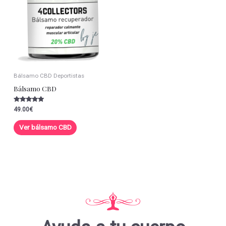
Bálsamo CBD Deportistas
Bálsamo CBD
Valorado con
49.00
€
5.00
de 5
Ver bálsamo CBD