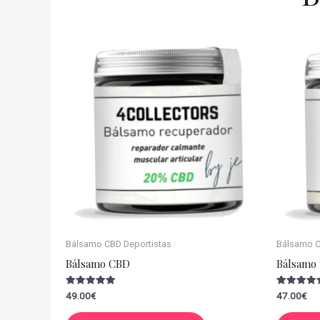
Bálsamo CBD Deportistas
Bálsamo CB
Bálsamo CBD
Bálsamo 
Valorado
Valorado
49.00
€
47.00
€
con
con
5.00
5.00
de 5
de 5