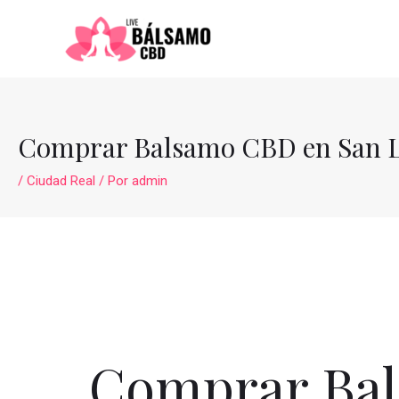
Ir
al
contenido
Comprar Balsamo CBD en San L
/
Ciudad Real
/ Por
admin
Comprar Bal