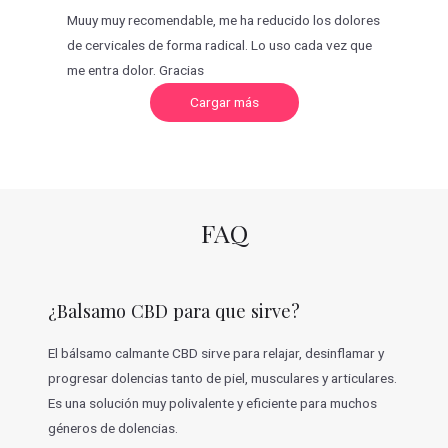
Muuy muy recomendable, me ha reducido los dolores
de cervicales de forma radical. Lo uso cada vez que
me entra dolor. Gracias
C
Cargar más
a
r
g
a
r
m
á
s
v
FAQ
a
l
o
r
a
c
¿Balsamo CBD para que sirve?
i
o
n
e
El bálsamo calmante CBD sirve para relajar, desinflamar y
s
progresar dolencias tanto de piel, musculares y articulares.
Es una solución muy polivalente y eficiente para muchos
géneros de dolencias.