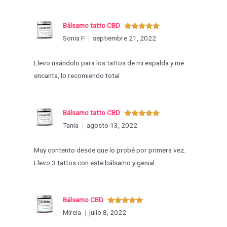
Bálsamo tatto CBD
Valorado
Sonia F
septiembre 21, 2022
con
5
de 5
Llevo usándolo para los tattos de mi espalda y me
encanta, lo recomiendo total
Bálsamo tatto CBD
Valorado
Tania
agosto 13, 2022
con
5
de 5
Muy contento desde que lo probé por primera vez.
Llevo 3 tattos con este bálsamo y genial.
Bálsamo CBD
Valorado
Mireia
julio 8, 2022
con
5
de 5