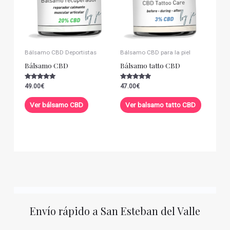
Bálsamo CBD Deportistas
Bálsamo CBD para la piel
Bálsamo CBD
Bálsamo tatto CBD
Valorado con
Valorado con
49.00
€
47.00
€
5.00
5.00
de 5
de 5
Ver bálsamo CBD
Ver balsamo tatto CBD
Envío rápido a San Esteban del Valle