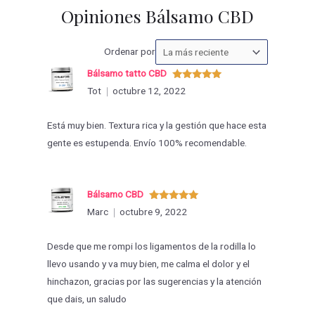
Opiniones Bálsamo CBD
Ordenar
Ordenar por
las
Bálsamo tatto CBD
valoraciones
Valorado
Tot
octubre 12, 2022
con
5
de 5
por
Está muy bien. Textura rica y la gestión que hace esta
gente es estupenda. Envío 100% recomendable.
Bálsamo CBD
Valorado
Marc
octubre 9, 2022
con
5
de 5
Desde que me rompi los ligamentos de la rodilla lo
llevo usando y va muy bien, me calma el dolor y el
hinchazon, gracias por las sugerencias y la atención
que dais, un saludo