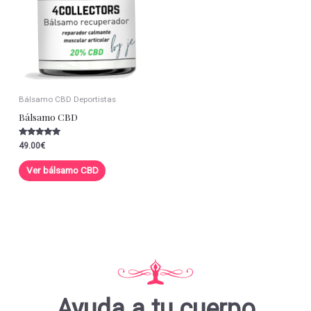
Bálsamo CBD Deportistas
Bálsamo CBD
Valorado con
49.00
€
5.00
de 5
Ver bálsamo CBD
Ayuda a tu cuerpo