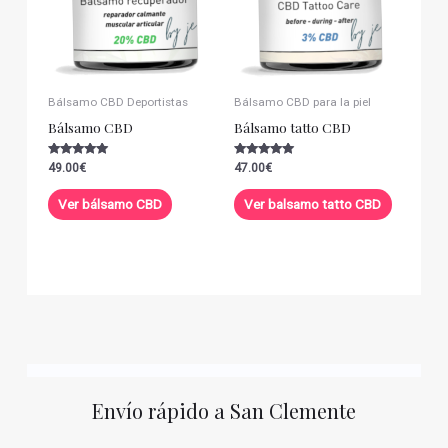
Bálsamo CBD Deportistas
Bálsamo CBD para la piel
Bálsamo CBD
Bálsamo tatto CBD
Valorado con
Valorado con
49.00
€
47.00
€
5.00
5.00
de 5
de 5
Ver bálsamo CBD
Ver balsamo tatto CBD
Envío rápido a San Clemente