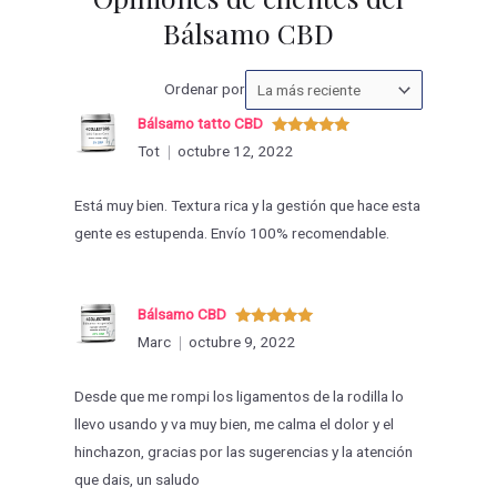
Bálsamo CBD
Ordenar
Ordenar por
las
Bálsamo tatto CBD
valoraciones
Valorado
Tot
octubre 12, 2022
con
5
de 5
por
Está muy bien. Textura rica y la gestión que hace esta
gente es estupenda. Envío 100% recomendable.
Bálsamo CBD
Valorado
Marc
octubre 9, 2022
con
5
de 5
Desde que me rompi los ligamentos de la rodilla lo
llevo usando y va muy bien, me calma el dolor y el
hinchazon, gracias por las sugerencias y la atención
que dais, un saludo