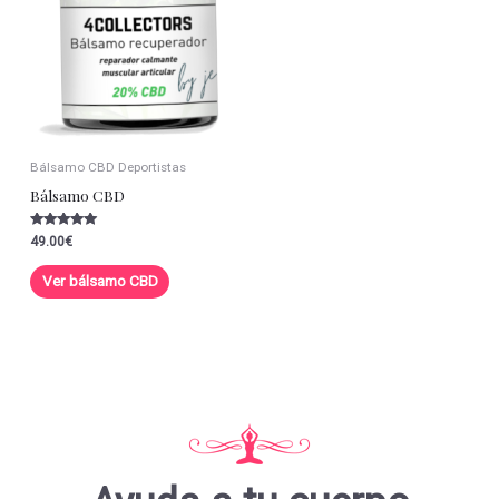
Bálsamo CBD Deportistas
Bálsamo CBD
Valorado con
49.00
€
5.00
de 5
Ver bálsamo CBD