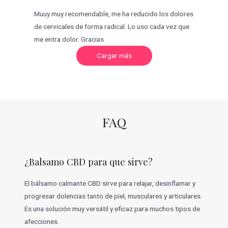
Muuy muy recomendable, me ha reducido los dolores
de cervicales de forma radical. Lo uso cada vez que
me entra dolor. Gracias
C
Cargar más
a
r
g
a
r
m
á
s
v
FAQ
a
l
o
r
a
c
¿Balsamo CBD para que sirve?
i
o
n
e
El bálsamo calmante CBD sirve para relajar, desinflamar y
s
progresar dolencias tanto de piel, musculares y articulares.
Es una solución muy versátil y eficaz para muchos tipos de
afecciones.