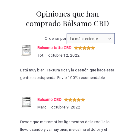
Opiniones que han
comprado Bálsamo CBD
Ordenar
Ordenar por
las
Bálsamo tatto CBD
valoraciones
Valorado
Tot
octubre 12, 2022
con
5
de 5
por
Está muy bien. Textura rica y la gestión que hace esta
gente es estupenda. Envío 100% recomendable.
Bálsamo CBD
Valorado
Marc
octubre 9, 2022
con
5
de 5
Desde que me rompi los ligamentos de la rodilla lo
llevo usando y va muy bien, me calma el dolor y el