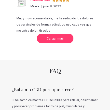
Valorado
Mireia
julio 8, 2022
con
5
de 5
Muuy muy recomendable, me ha reducido los dolores
de cervicales de forma radical. Lo uso cada vez que
me entra dolor. Gracias
C
Cargar más
a
r
g
a
r
m
á
s
v
FAQ
a
l
o
r
a
c
¿Balsamo CBD para que sirve?
i
o
n
e
El bálsamo calmante CBD se utiliza para relajar, desinflamar
s
y prosperar problemas tanto de piel, musculares y