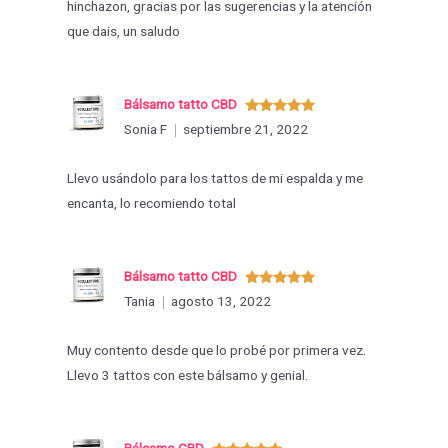
hinchazon, gracias por las sugerencias y la atención
que dais, un saludo
Bálsamo tatto CBD
Valorado
Sonia F
septiembre 21, 2022
con
5
de 5
Llevo usándolo para los tattos de mi espalda y me
encanta, lo recomiendo total
Bálsamo tatto CBD
Valorado
Tania
agosto 13, 2022
con
5
de 5
Muy contento desde que lo probé por primera vez.
Llevo 3 tattos con este bálsamo y genial.
Bálsamo CBD