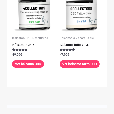
Bálsamo CBD Deportistas
Bálsamo CBD para la piel
Bálsamo CBD
Bálsamo tatto CBD
Valorado con
Valorado con
49.00
€
47.00
€
5.00
5.00
de 5
de 5
Ver bálsamo CBD
Ver balsamo tatto CBD