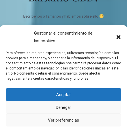
Escríbenos o llámanos y hablemos sobre ello
Gestionar el consentimiento de
Bálsamo de CBD Ecológico y orgánico
las cookies
Quien somos
Contacto
Para ofrecer las mejores experiencias, utilizamos tecnologías como las
Mapa del sitio
cookies para almacenar y/o acceder a la información del dispositivo. El
consentimiento de estas tecnologías nos permitirá procesar datos como
el comportamiento de navegación o las identificaciones únicas en este
sitio. No consentir o retirar el consentimiento, puede afectar
negativamente a ciertas características y funciones.
Copyright © 2026 Tienda de Balsamos CBD para el bienestar
Aceptar
Balsamos de CBD a domicilio
Denegar
Aviso Legal
Política de cookies
Ver preferencias
Declaración de privacidad