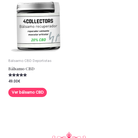
Bálsamo CBD Deportistas
Bálsamo CBD
Valorado con
49.00
€
5.00
de 5
Ver bálsamo CBD