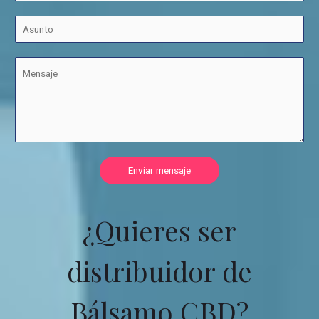
Enviar mensaje
¿Quieres ser
distribuidor de
Bálsamo CBD?