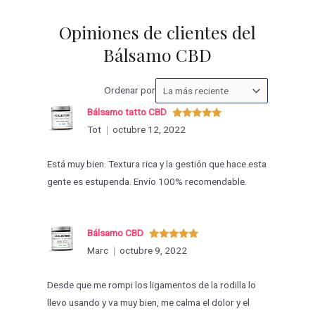
Opiniones de clientes del
Bálsamo CBD
Ordenar
Ordenar por
las
Bálsamo tatto CBD
valoraciones
Valorado
Tot
octubre 12, 2022
con
5
de 5
por
Está muy bien. Textura rica y la gestión que hace esta
gente es estupenda. Envío 100% recomendable.
Bálsamo CBD
Valorado
Marc
octubre 9, 2022
con
5
de 5
Desde que me rompi los ligamentos de la rodilla lo
llevo usando y va muy bien, me calma el dolor y el