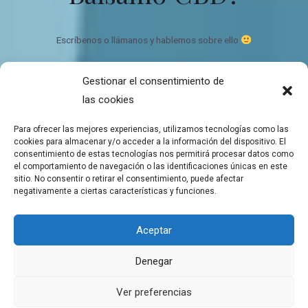
Escríbenos o llámanos y hablemos sobre ello
Gestionar el consentimiento de
Bálsamo de CBD Ecológico y orgánico
las cookies
Quien somos
Contacto
Para ofrecer las mejores experiencias, utilizamos tecnologías como las
Mapa del sitio
cookies para almacenar y/o acceder a la información del dispositivo. El
consentimiento de estas tecnologías nos permitirá procesar datos como
el comportamiento de navegación o las identificaciones únicas en este
sitio. No consentir o retirar el consentimiento, puede afectar
negativamente a ciertas características y funciones.
Copyright © 2026 Tienda de Balsamos CBD para el bienestar
Aceptar
Balsamos de CBD a domicilio
Denegar
Aviso Legal
Política de cookies
Ver preferencias
Declaración de privacidad