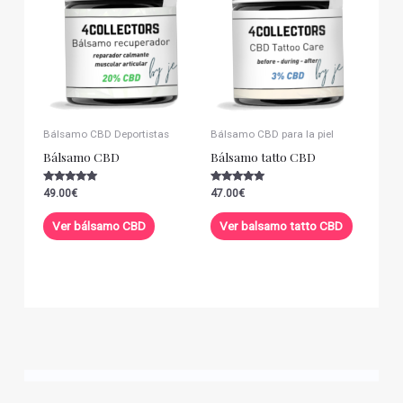
Bálsamo CBD Deportistas
Bálsamo CBD para la piel
Bálsamo CBD
Bálsamo tatto CBD
Valorado con
Valorado con
49.00
€
47.00
€
5.00
5.00
de 5
de 5
Ver bálsamo CBD
Ver balsamo tatto CBD