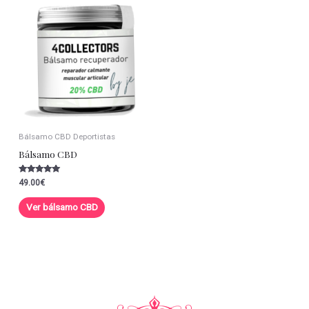
Bálsamo CBD Deportistas
Bálsamo CBD
Valorado con
49.00
€
5.00
de 5
Ver bálsamo CBD