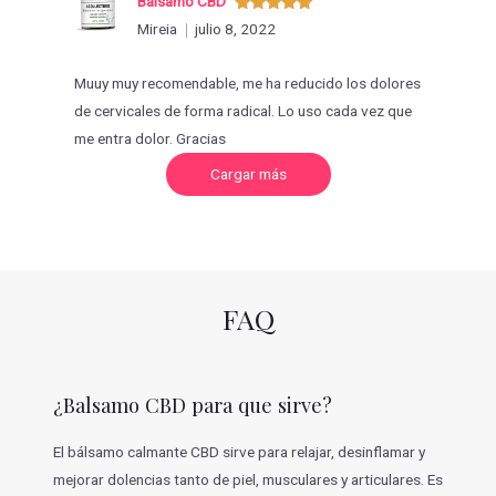
Bálsamo CBD
Valorado
Mireia
julio 8, 2022
con
5
de 5
Muuy muy recomendable, me ha reducido los dolores
de cervicales de forma radical. Lo uso cada vez que
me entra dolor. Gracias
C
Cargar más
a
r
g
a
r
m
á
s
v
FAQ
a
l
o
r
a
c
¿Balsamo CBD para que sirve?
i
o
n
e
El bálsamo calmante CBD sirve para relajar, desinflamar y
s
mejorar dolencias tanto de piel, musculares y articulares. Es