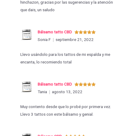
hinchazon, gracias por las sugerencias y la atención
que dais, un saludo
Bálsamo tatto CBD
Valorado
Sonia F
septiembre 21, 2022
con
5
de 5
Llevo usándolo para los tattos de mi espalda y me
encanta, lo recomiendo total
Bálsamo tatto CBD
Valorado
Tania
agosto 13, 2022
con
5
de 5
Muy contento desde que lo probé por primera vez.
Llevo 3 tattos con este bálsamo y genial.