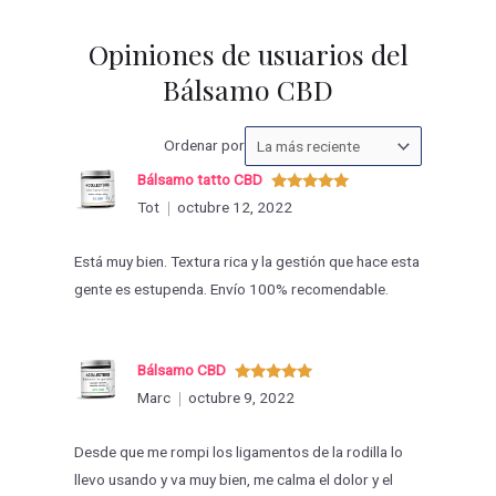
Opiniones de usuarios del
Bálsamo CBD
Ordenar
Ordenar por
las
Bálsamo tatto CBD
valoraciones
Valorado
Tot
octubre 12, 2022
con
5
de 5
por
Está muy bien. Textura rica y la gestión que hace esta
gente es estupenda. Envío 100% recomendable.
Bálsamo CBD
Valorado
Marc
octubre 9, 2022
con
5
de 5
Desde que me rompi los ligamentos de la rodilla lo
llevo usando y va muy bien, me calma el dolor y el