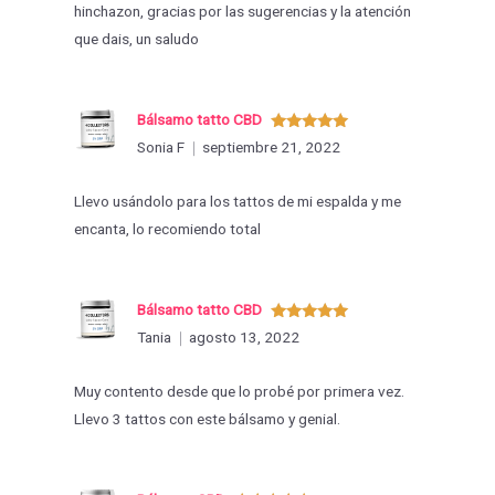
hinchazon, gracias por las sugerencias y la atención
que dais, un saludo
Bálsamo tatto CBD
Valorado
Sonia F
septiembre 21, 2022
con
5
de 5
Llevo usándolo para los tattos de mi espalda y me
encanta, lo recomiendo total
Bálsamo tatto CBD
Valorado
Tania
agosto 13, 2022
con
5
de 5
Muy contento desde que lo probé por primera vez.
Llevo 3 tattos con este bálsamo y genial.