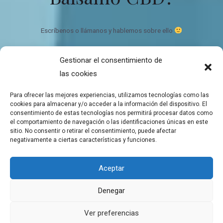
Escríbenos o llámanos y hablemos sobre ello
Gestionar el consentimiento de
Bálsamo de CBD Ecológico y orgánico
las cookies
Quien somos
Contacto
Para ofrecer las mejores experiencias, utilizamos tecnologías como las
Mapa del sitio
cookies para almacenar y/o acceder a la información del dispositivo. El
consentimiento de estas tecnologías nos permitirá procesar datos como
el comportamiento de navegación o las identificaciones únicas en este
sitio. No consentir o retirar el consentimiento, puede afectar
negativamente a ciertas características y funciones.
Copyright © 2026 Tienda de Balsamos CBD para el bienestar
Aceptar
Balsamos de CBD a domicilio
Denegar
Aviso Legal
Política de cookies
Ver preferencias
Declaración de privacidad