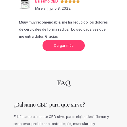
Bálsamo CBD
Valorado
Mireia
julio 8, 2022
con
5
de 5
Muuy muy recomendable, me ha reducido los dolores
de cervicales de forma radical. Lo uso cada vez que
me entra dolor. Gracias
C
Cargar más
a
r
g
a
r
m
á
s
v
FAQ
a
l
o
r
a
c
¿Balsamo CBD para que sirve?
i
o
n
e
El bálsamo calmante CBD sirve para relajar, desinflamar y
s
prosperar problemas tanto de piel, musculares y