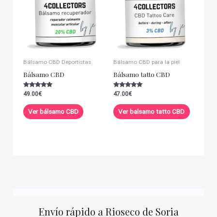
Bálsamo CBD Deportistas
Bálsamo CBD para la piel
Bálsamo CBD
Bálsamo tatto CBD
Valorado con
Valorado con
49.00
€
47.00
€
5.00
5.00
de 5
de 5
Ver bálsamo CBD
Ver balsamo tatto CBD
Envío rápido a Rioseco de Soria