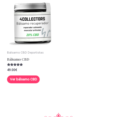
Bálsamo CBD Deportistas
Bálsamo CBD
Valorado con
49.00
€
5.00
de 5
Ver bálsamo CBD