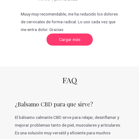
con
5
de 5
Muuy muy recomendable, me ha reducido los dolores
de cervicales de forma radical. Lo uso cada vez que
me entra dolor. Gracias
C
Cargar más
a
r
g
a
r
m
á
s
v
FAQ
a
l
o
r
a
c
¿Balsamo CBD para que sirve?
i
o
n
e
El bálsamo calmante CBD sirve para relajar, desinflamar y
s
mejorar problemas tanto de piel, musculares y articulares.
Es una solución muy versátil y eficiente para muchos