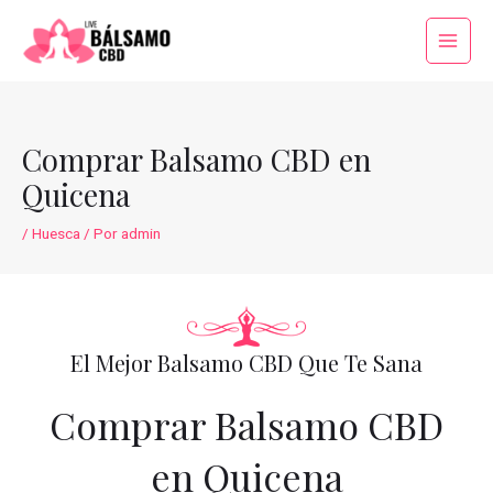
Ir
al
Main
contenido
Menu
Comprar Balsamo CBD en
Quicena
/
Huesca
/ Por
admin
El Mejor Balsamo CBD Que Te Sana
Comprar Balsamo CBD
en Quicena