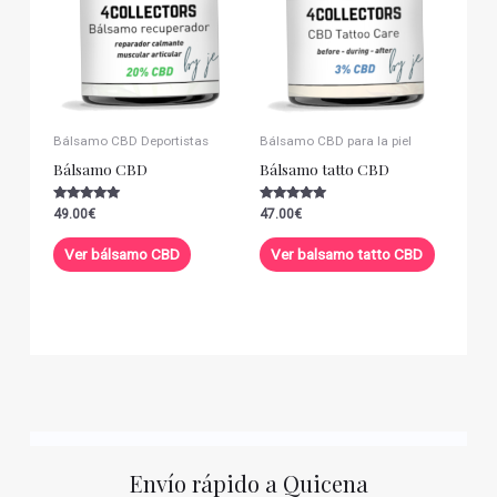
Bálsamo CBD Deportistas
Bálsamo CBD para la piel
Bálsamo CBD
Bálsamo tatto CBD
Valorado con
Valorado con
49.00
€
47.00
€
5.00
5.00
de 5
de 5
Ver bálsamo CBD
Ver balsamo tatto CBD
Envío rápido a Quicena