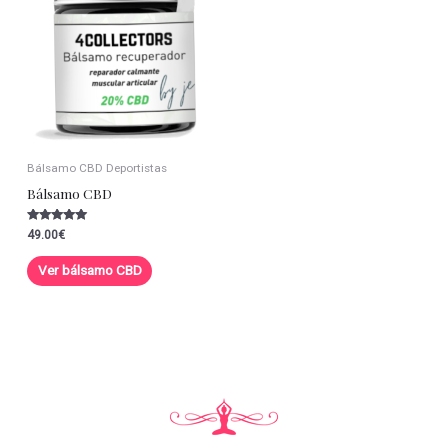
Bálsamo CBD Deportistas
Bálsamo CBD
Valorado con
49.00
€
5.00
de 5
Ver bálsamo CBD