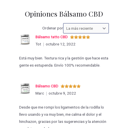
Opiniones Bálsamo CBD
Ordenar
Ordenar por
las
Bálsamo tatto CBD
valoraciones
Valorado
Tot
octubre 12, 2022
con
5
de 5
por
Está muy bien. Textura rica y la gestión que hace esta
gente es estupenda. Envío 100% recomendable.
Bálsamo CBD
Valorado
Marc
octubre 9, 2022
con
5
de 5
Desde que me rompi los ligamentos de la rodilla lo
llevo usando y va muy bien, me calma el dolor y el
hinchazon, gracias por las sugerencias y la atención