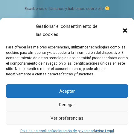
Escríbenos o llámanos y hablemos sobre ello
Gestionar el consentimiento de
Bálsamo de CBD Ecológico y orgánico
las cookies
Quien somos
Contacto
Para ofrecer las mejores experiencias, utilizamos tecnologías como las
Mapa del sitio
cookies para almacenar y/o acceder a la información del dispositivo. El
consentimiento de estas tecnologías nos permitirá procesar datos como
el comportamiento de navegación o las identificaciones únicas en este
sitio. No consentir o retirar el consentimiento, puede afectar
negativamente a ciertas características y funciones.
Copyright © 2026 Tienda de Balsamos CBD para el bienestar
Aceptar
Balsamos de CBD a domicilio
Denegar
Aviso Legal
Política de cookies
Ver preferencias
Declaración de privacidad
Política de cookies
Declaración de privacidad
Aviso Legal