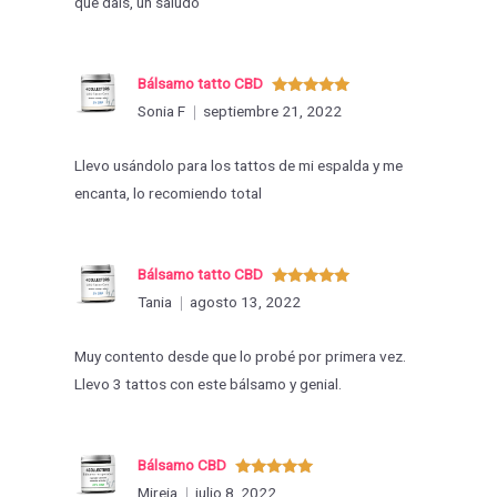
que dais, un saludo
Bálsamo tatto CBD
Valorado
Sonia F
septiembre 21, 2022
con
5
de 5
Llevo usándolo para los tattos de mi espalda y me
encanta, lo recomiendo total
Bálsamo tatto CBD
Valorado
Tania
agosto 13, 2022
con
5
de 5
Muy contento desde que lo probé por primera vez.
Llevo 3 tattos con este bálsamo y genial.
Bálsamo CBD
Valorado
Mireia
julio 8, 2022