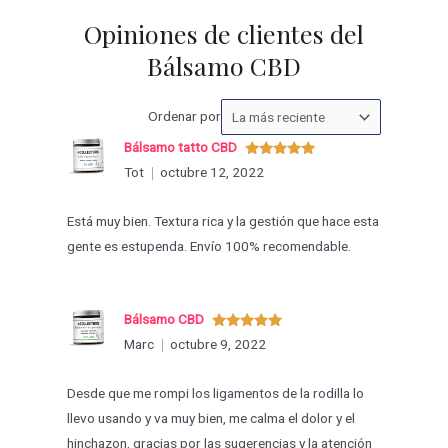
Opiniones de clientes del
Bálsamo CBD
Ordenar
Ordenar por
las
Bálsamo tatto CBD
valoraciones
Valorado
Tot
octubre 12, 2022
con
5
de 5
por
Está muy bien. Textura rica y la gestión que hace esta
gente es estupenda. Envío 100% recomendable.
Bálsamo CBD
Valorado
Marc
octubre 9, 2022
con
5
de 5
Desde que me rompi los ligamentos de la rodilla lo
llevo usando y va muy bien, me calma el dolor y el
hinchazon, gracias por las sugerencias y la atención