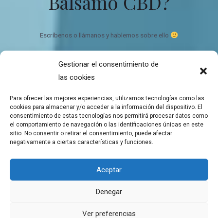
Bálsamo CBD?
Escríbenos o llámanos y hablemos sobre ello
Gestionar el consentimiento de
Bálsamo de CBD Ecológico y orgánico
las cookies
Quien somos
Contacto
Para ofrecer las mejores experiencias, utilizamos tecnologías como las
Mapa del sitio
cookies para almacenar y/o acceder a la información del dispositivo. El
consentimiento de estas tecnologías nos permitirá procesar datos como
el comportamiento de navegación o las identificaciones únicas en este
sitio. No consentir o retirar el consentimiento, puede afectar
negativamente a ciertas características y funciones.
Copyright © 2026 Tienda de Balsamos CBD para el bienestar
Aceptar
Balsamos de CBD a domicilio
Denegar
Aviso Legal
Política de cookies
Ver preferencias