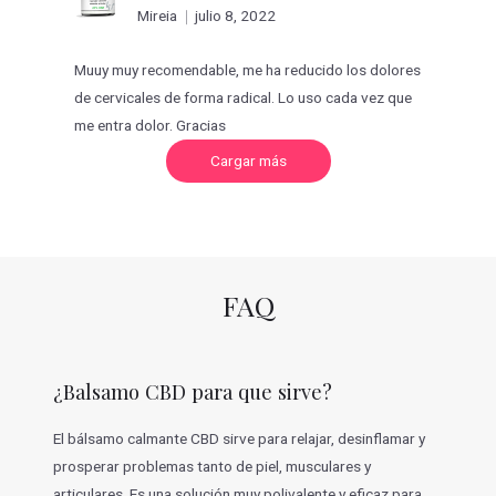
Valorado
Mireia
julio 8, 2022
con
5
de 5
Muuy muy recomendable, me ha reducido los dolores
de cervicales de forma radical. Lo uso cada vez que
me entra dolor. Gracias
C
Cargar más
a
r
g
a
r
m
á
s
v
FAQ
a
l
o
r
a
c
¿Balsamo CBD para que sirve?
i
o
n
e
El bálsamo calmante CBD sirve para relajar, desinflamar y
s
prosperar problemas tanto de piel, musculares y
articulares. Es una solución muy polivalente y eficaz para