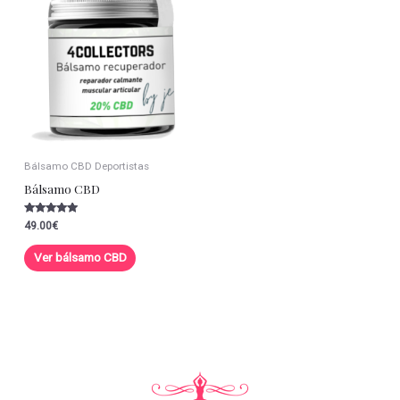
Bálsamo CBD Deportistas
Bálsamo CBD
Valorado con
49.00
€
5.00
de 5
Ver bálsamo CBD