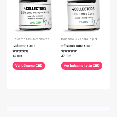
Bálsamo CBD Deportistas
Bálsamo CBD para la piel
Bálsamo CBD
Bálsamo tatto CBD
Valorado con
Valorado con
49.00
€
47.00
€
5.00
5.00
de 5
de 5
Ver bálsamo CBD
Ver balsamo tatto CBD