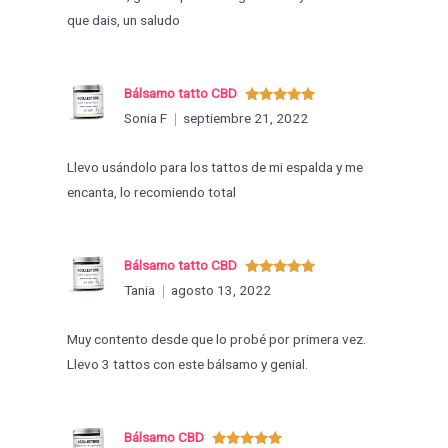
que dais, un saludo
Bálsamo tatto CBD
Valorado
Sonia F
septiembre 21, 2022
con
5
de 5
Llevo usándolo para los tattos de mi espalda y me
encanta, lo recomiendo total
Bálsamo tatto CBD
Valorado
Tania
agosto 13, 2022
con
5
de 5
Muy contento desde que lo probé por primera vez.
Llevo 3 tattos con este bálsamo y genial.
Bálsamo CBD