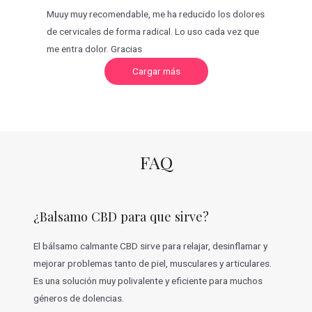
Muuy muy recomendable, me ha reducido los dolores
de cervicales de forma radical. Lo uso cada vez que
me entra dolor. Gracias
C
Cargar más
a
r
g
a
r
m
á
s
v
FAQ
a
l
o
r
a
c
¿Balsamo CBD para que sirve?
i
o
n
e
El bálsamo calmante CBD sirve para relajar, desinflamar y
s
mejorar problemas tanto de piel, musculares y articulares.
Es una solución muy polivalente y eficiente para muchos
géneros de dolencias.