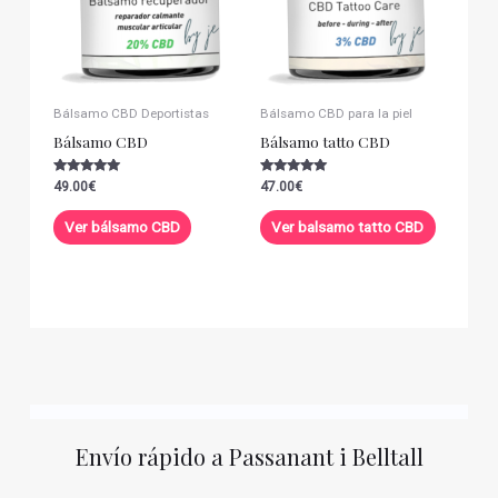
Bálsamo CBD Deportistas
Bálsamo CBD para la piel
Bálsamo CBD
Bálsamo tatto CBD
Valorado con
Valorado con
49.00
€
47.00
€
5.00
5.00
de 5
de 5
Ver bálsamo CBD
Ver balsamo tatto CBD
Envío rápido a Passanant i Belltall