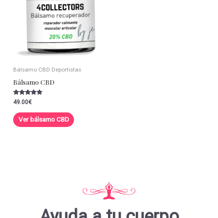
Bálsamo CBD Deportistas
Bálsamo CBD
Valorado con
49.00
€
5.00
de 5
Ver bálsamo CBD
Ayuda a tu cuerpo