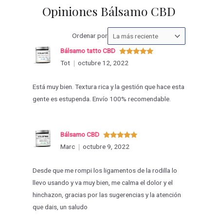
Opiniones Bálsamo CBD
Ordenar
Ordenar por
las
Bálsamo tatto CBD
valoraciones
Valorado
Tot
octubre 12, 2022
con
5
de 5
por
Está muy bien. Textura rica y la gestión que hace esta
gente es estupenda. Envío 100% recomendable.
Bálsamo CBD
Valorado
Marc
octubre 9, 2022
con
5
de 5
Desde que me rompi los ligamentos de la rodilla lo
llevo usando y va muy bien, me calma el dolor y el
hinchazon, gracias por las sugerencias y la atención
que dais, un saludo