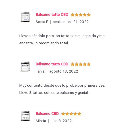
Bálsamo tatto CBD
Valorado
Sonia F
septiembre 21, 2022
con
5
de 5
Llevo usándolo para los tattos de mi espalda y me
encanta, lo recomiendo total
Bálsamo tatto CBD
Valorado
Tania
agosto 13, 2022
con
5
de 5
Muy contento desde que lo probé por primera vez.
Llevo 3 tattos con este bálsamo y genial.
Bálsamo CBD
Valorado
Mireia
julio 8, 2022
con
5
de 5