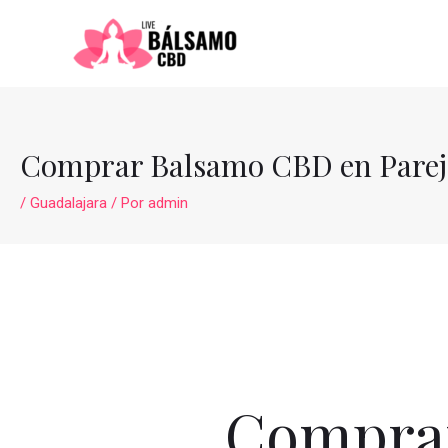
Ir
al
contenido
Comprar Balsamo CBD en Parej
/
Guadalajara
/ Por
admin
Comprar