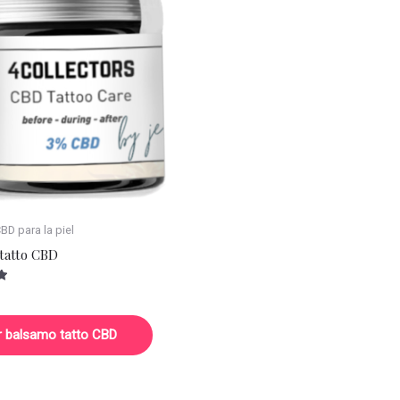
D para la piel
tatto CBD
r balsamo tatto CBD