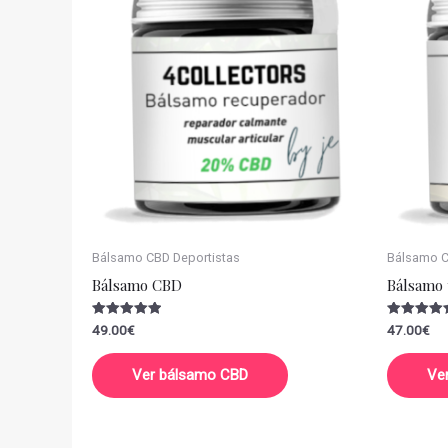
Bálsamo CBD Deportistas
Bálsamo CB
Bálsamo CBD
Bálsamo 
Valorado
Valorado
49.00
€
47.00
€
con
con
5.00
5.00
de 5
de 5
Ver bálsamo CBD
Ve