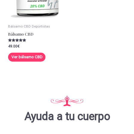
Bálsamo CBD Deportistas
Bálsamo CBD
Valorado con
49.00
€
5.00
de 5
Ver bálsamo CBD
Ayuda a tu cuerpo