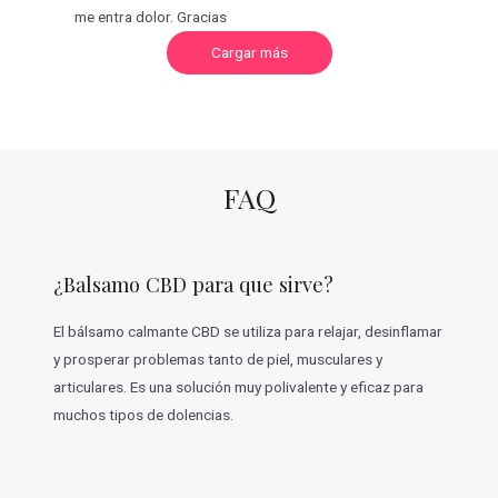
me entra dolor. Gracias
C
Cargar más
a
r
g
a
r
m
á
s
v
FAQ
a
l
o
r
a
c
¿Balsamo CBD para que sirve?
i
o
n
e
El bálsamo calmante CBD se utiliza para relajar, desinflamar
s
y prosperar problemas tanto de piel, musculares y
articulares. Es una solución muy polivalente y eficaz para
muchos tipos de dolencias.