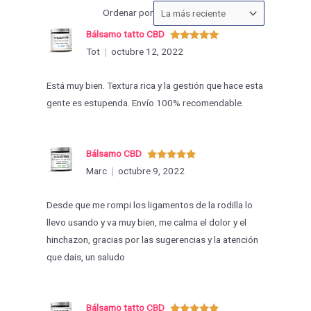
Ordenar
Ordenar por
las
Bálsamo tatto CBD
valoraciones
Valorado
Tot
octubre 12, 2022
con
5
de 5
por
Está muy bien. Textura rica y la gestión que hace esta
gente es estupenda. Envío 100% recomendable.
Bálsamo CBD
Valorado
Marc
octubre 9, 2022
con
5
de 5
Desde que me rompi los ligamentos de la rodilla lo
llevo usando y va muy bien, me calma el dolor y el
hinchazon, gracias por las sugerencias y la atención
que dais, un saludo
Bálsamo tatto CBD