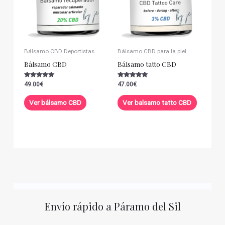
Bálsamo CBD Deportistas
Bálsamo CBD para la piel
Bálsamo CBD
Bálsamo tatto CBD
Valorado con
Valorado con
49.00
€
47.00
€
5.00
5.00
de 5
de 5
Ver bálsamo CBD
Ver balsamo tatto CBD
Envío rápido a Páramo del Sil