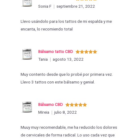
Valorado
Sonia F
septiembre 21, 2022
con
5
de 5
Llevo usándolo para los tattos de mi espalda y me
encanta, lo recomiendo total
Bálsamo tatto CBD
Valorado
Tania
agosto 13, 2022
con
5
de 5
Muy contento desde que lo probé por primera vez.
Llevo 3 tattos con este bálsamo y genial.
Bálsamo CBD
Valorado
Mireia
julio 8, 2022
con
5
de 5
Muuy muy recomendable, me ha reducido los dolores
de cervicales de forma radical. Lo uso cada vez que