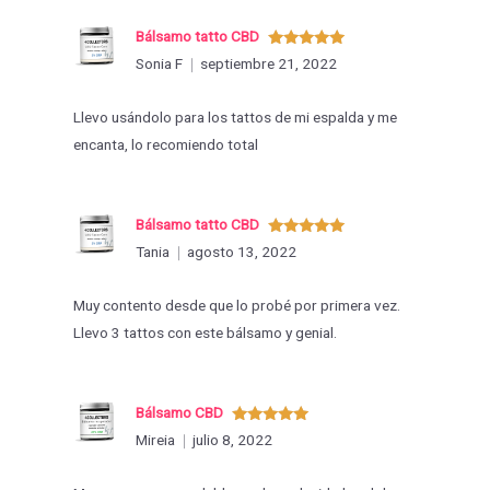
Bálsamo tatto CBD
Valorado
Sonia F
septiembre 21, 2022
con
5
de 5
Llevo usándolo para los tattos de mi espalda y me
encanta, lo recomiendo total
Bálsamo tatto CBD
Valorado
Tania
agosto 13, 2022
con
5
de 5
Muy contento desde que lo probé por primera vez.
Llevo 3 tattos con este bálsamo y genial.
Bálsamo CBD
Valorado
Mireia
julio 8, 2022
con
5
de 5