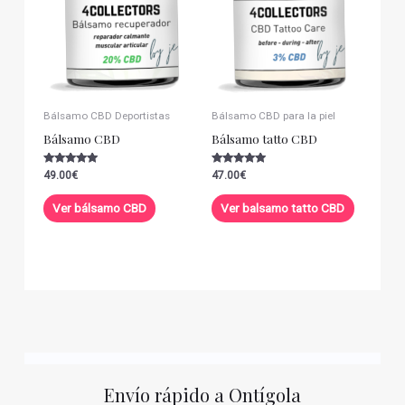
Bálsamo CBD Deportistas
Bálsamo CBD para la piel
Bálsamo CBD
Bálsamo tatto CBD
Valorado con
Valorado con
49.00
€
47.00
€
5.00
5.00
de 5
de 5
Ver bálsamo CBD
Ver balsamo tatto CBD
Envío rápido a Ontígola