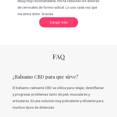
Muuy muy recomendable, me ha reducido los dolores
de cervicales de forma radical. Lo uso cada vez que
me entra dolor. Gracias
C
Cargar más
a
r
g
a
r
m
á
s
v
FAQ
a
l
o
r
a
c
¿Balsamo CBD para que sirve?
i
o
n
e
El bálsamo calmante CBD se utiliza para relajar, desinflamar
s
y progresar problemas tanto de piel, musculares y
articulares. Es una solución muy polivalente y eficiente para
muchos tipos de dolencias.