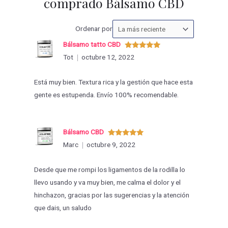
comprado Bálsamo CBD
Ordenar
Ordenar por
las
Bálsamo tatto CBD
valoraciones
Valorado
Tot
octubre 12, 2022
con
5
de 5
por
Está muy bien. Textura rica y la gestión que hace esta
gente es estupenda. Envío 100% recomendable.
Bálsamo CBD
Valorado
Marc
octubre 9, 2022
con
5
de 5
Desde que me rompi los ligamentos de la rodilla lo
llevo usando y va muy bien, me calma el dolor y el
hinchazon, gracias por las sugerencias y la atención
que dais, un saludo