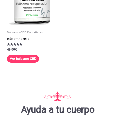
Bálsamo CBD Deportistas
Bálsamo CBD
Valorado con
49.00
€
5.00
de 5
Ver bálsamo CBD
Ayuda a tu cuerpo