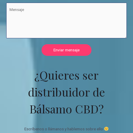
Enviar mensaje
¿Quieres ser
distribuidor de
Bálsamo CBD?
Escríbenos o llámanos y hablemos sobre ello