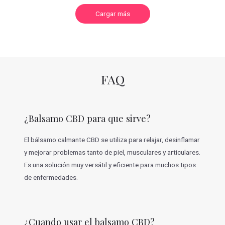
C
Cargar más
a
r
g
a
r
m
á
s
v
FAQ
a
l
o
r
a
c
¿Balsamo CBD para que sirve?
i
o
n
e
El bálsamo calmante CBD se utiliza para relajar, desinflamar
s
y mejorar problemas tanto de piel, musculares y articulares.
Es una solución muy versátil y eficiente para muchos tipos
de enfermedades.
¿Cuando usar el balsamo CBD?