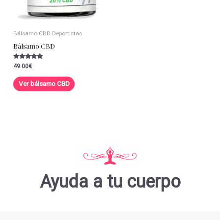
Bálsamo CBD Deportistas
Bálsamo CBD
Valorado con
49.00
€
5.00
de 5
Ver bálsamo CBD
Ayuda a tu cuerpo