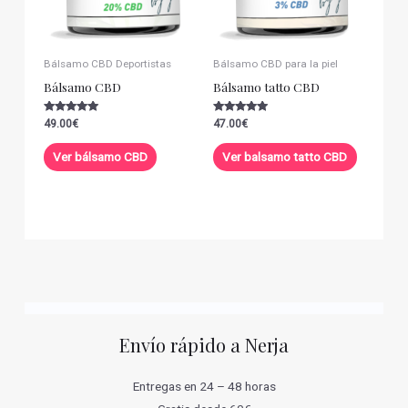
Bálsamo CBD Deportistas
Bálsamo CBD para la piel
Bálsamo CBD
Bálsamo tatto CBD
Valorado con
Valorado con
49.00
€
47.00
€
5.00
5.00
de 5
de 5
Ver bálsamo CBD
Ver balsamo tatto CBD
Envío rápido a Nerja
Entregas en 24 – 48 horas