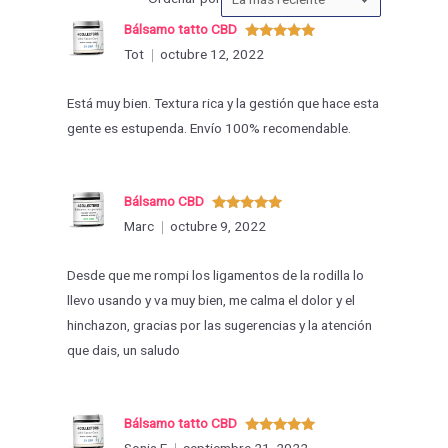
las
Bálsamo tatto CBD
valoraciones
Valorado
Tot
octubre 12, 2022
con
5
de 5
por
Está muy bien. Textura rica y la gestión que hace esta
gente es estupenda. Envío 100% recomendable.
Bálsamo CBD
Valorado
Marc
octubre 9, 2022
con
5
de 5
Desde que me rompi los ligamentos de la rodilla lo
llevo usando y va muy bien, me calma el dolor y el
hinchazon, gracias por las sugerencias y la atención
que dais, un saludo
Bálsamo tatto CBD
Valorado
Sonia F
septiembre 21, 2022