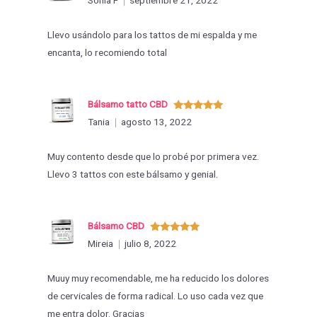
con
5
de 5
Llevo usándolo para los tattos de mi espalda y me
encanta, lo recomiendo total
Bálsamo tatto CBD
Valorado
Tania
agosto 13, 2022
con
5
de 5
Muy contento desde que lo probé por primera vez.
Llevo 3 tattos con este bálsamo y genial.
Bálsamo CBD
Valorado
Mireia
julio 8, 2022
con
5
de 5
Muuy muy recomendable, me ha reducido los dolores
de cervicales de forma radical. Lo uso cada vez que
me entra dolor. Gracias