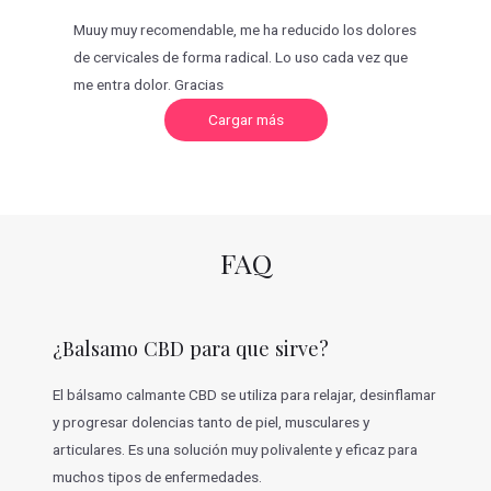
Muuy muy recomendable, me ha reducido los dolores
de cervicales de forma radical. Lo uso cada vez que
me entra dolor. Gracias
C
Cargar más
a
r
g
a
r
m
á
s
v
FAQ
a
l
o
r
a
c
¿Balsamo CBD para que sirve?
i
o
n
e
El bálsamo calmante CBD se utiliza para relajar, desinflamar
s
y progresar dolencias tanto de piel, musculares y
articulares. Es una solución muy polivalente y eficaz para
muchos tipos de enfermedades.