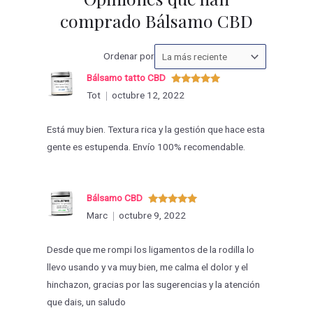
comprado Bálsamo CBD
Ordenar
Ordenar por
las
Bálsamo tatto CBD
valoraciones
Valorado
Tot
octubre 12, 2022
con
5
de 5
por
Está muy bien. Textura rica y la gestión que hace esta
gente es estupenda. Envío 100% recomendable.
Bálsamo CBD
Valorado
Marc
octubre 9, 2022
con
5
de 5
Desde que me rompi los ligamentos de la rodilla lo
llevo usando y va muy bien, me calma el dolor y el
hinchazon, gracias por las sugerencias y la atención
que dais, un saludo