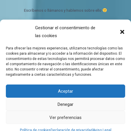
Escríbenos o llámanos y hablemos sobre ello
Gestionar el consentimiento de
Bálsamo de CBD Ecológico y orgánico
las cookies
Quien somos
Contacto
Para ofrecer las mejores experiencias, utilizamos tecnologías como las
Mapa del sitio
cookies para almacenar y/o acceder a la información del dispositivo. El
consentimiento de estas tecnologías nos permitirá procesar datos como
el comportamiento de navegación o las identificaciones únicas en este
sitio. No consentir o retirar el consentimiento, puede afectar
negativamente a ciertas características y funciones.
Copyright © 2026 Tienda de Balsamos CBD para el bienestar
Aceptar
Balsamos de CBD a domicilio
Denegar
Aviso Legal
Política de cookies
Ver preferencias
Declaración de privacidad
Política de cookies
Declaración de privacidad
Aviso Legal