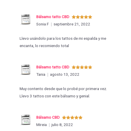
Bálsamo tatto CBD
Valorado
Sonia F
septiembre 21, 2022
con
5
de 5
Llevo usándolo para los tattos de mi espalda y me
encanta, lo recomiendo total
Bálsamo tatto CBD
Valorado
Tania
agosto 13, 2022
con
5
de 5
Muy contento desde que lo probé por primera vez.
Llevo 3 tattos con este bálsamo y genial.
Bálsamo CBD
Valorado
Mireia
julio 8, 2022
con
5
de 5