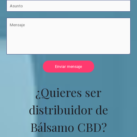
Enviar mensaje
¿Quieres ser
distribuidor de
Bálsamo CBD?