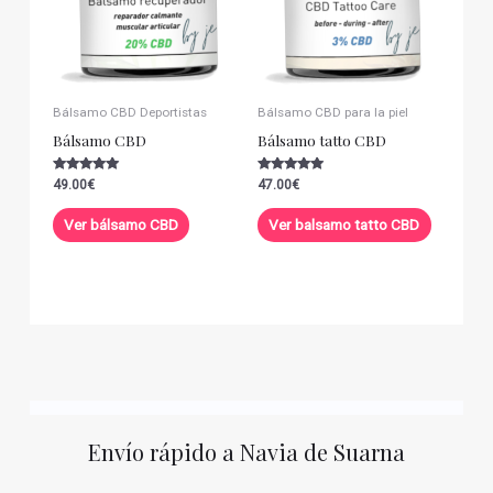
Bálsamo CBD Deportistas
Bálsamo CBD para la piel
Bálsamo CBD
Bálsamo tatto CBD
Valorado con
Valorado con
49.00
€
47.00
€
5.00
5.00
de 5
de 5
Ver bálsamo CBD
Ver balsamo tatto CBD
Envío rápido a Navia de Suarna