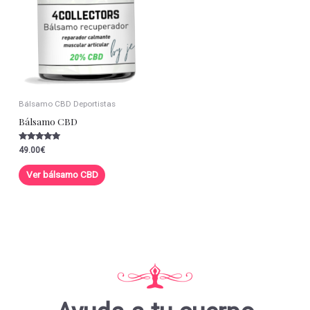
Bálsamo CBD Deportistas
Bálsamo CBD
Valorado con
49.00
€
5.00
de 5
Ver bálsamo CBD