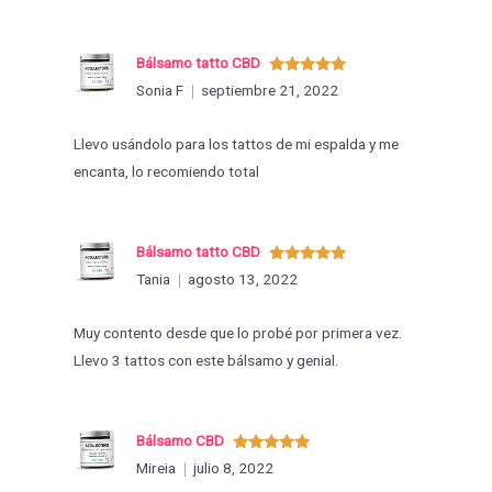
Bálsamo tatto CBD
Valorado
Sonia F
septiembre 21, 2022
con
5
de 5
Llevo usándolo para los tattos de mi espalda y me
encanta, lo recomiendo total
Bálsamo tatto CBD
Valorado
Tania
agosto 13, 2022
con
5
de 5
Muy contento desde que lo probé por primera vez.
Llevo 3 tattos con este bálsamo y genial.
Bálsamo CBD
Valorado
Mireia
julio 8, 2022
con
5
de 5