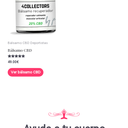
Bálsamo CBD Deportistas
Bálsamo CBD
Valorado con
49.00
€
5.00
de 5
Ver bálsamo CBD