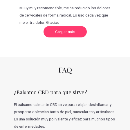
Muuy muy recomendable, me ha reducido los dolores
de cervicales de forma radical. Lo uso cada vez que
me entra dolor. Gracias
C
Cargar más
a
r
g
a
r
m
á
s
v
FAQ
a
l
o
r
a
c
¿Balsamo CBD para que sirve?
i
o
n
e
El bálsamo calmante CBD sirve para relajar, desinflamar y
s
prosperar dolencias tanto de piel, musculares y articulares.
Es una solución muy polivalente y eficaz para muchos tipos
de enfermedades.