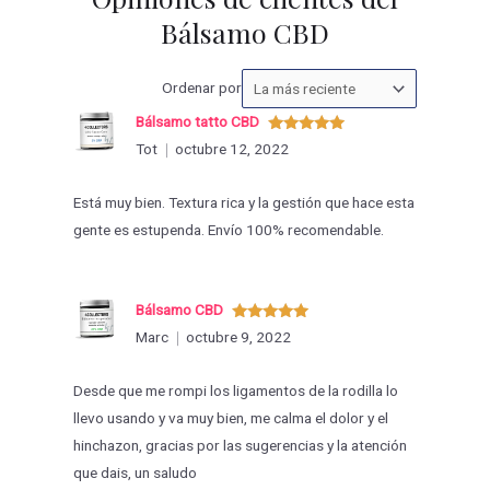
Bálsamo CBD
Ordenar
Ordenar por
las
Bálsamo tatto CBD
valoraciones
Valorado
Tot
octubre 12, 2022
con
5
de 5
por
Está muy bien. Textura rica y la gestión que hace esta
gente es estupenda. Envío 100% recomendable.
Bálsamo CBD
Valorado
Marc
octubre 9, 2022
con
5
de 5
Desde que me rompi los ligamentos de la rodilla lo
llevo usando y va muy bien, me calma el dolor y el
hinchazon, gracias por las sugerencias y la atención
que dais, un saludo