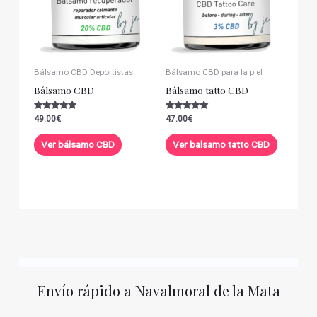
Bálsamo CBD Deportistas
Bálsamo CBD para la piel
Bálsamo CBD
Bálsamo tatto CBD
Valorado con
Valorado con
49.00
€
47.00
€
5.00
5.00
de 5
de 5
Ver bálsamo CBD
Ver balsamo tatto CBD
Envío rápido a Navalmoral de la Mata