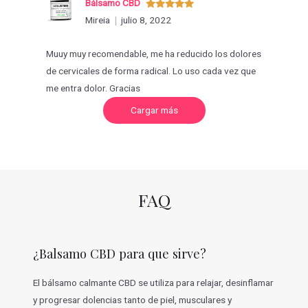
Bálsamo CBD
Valorado
Mireia
julio 8, 2022
con
5
de 5
Muuy muy recomendable, me ha reducido los dolores
de cervicales de forma radical. Lo uso cada vez que
me entra dolor. Gracias
C
Cargar más
a
r
g
a
r
m
á
s
v
FAQ
a
l
o
r
a
c
¿Balsamo CBD para que sirve?
i
o
n
e
El bálsamo calmante CBD se utiliza para relajar, desinflamar
s
y progresar dolencias tanto de piel, musculares y