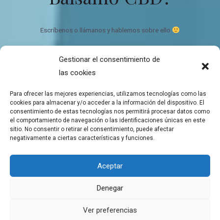
Escríbenos o llámanos y hablemos sobre ello
Gestionar el consentimiento de
Bálsamo de CBD Ecológico y orgánico
las cookies
Quien somos
Contacto
Para ofrecer las mejores experiencias, utilizamos tecnologías como las
Mapa del sitio
cookies para almacenar y/o acceder a la información del dispositivo. El
consentimiento de estas tecnologías nos permitirá procesar datos como
el comportamiento de navegación o las identificaciones únicas en este
sitio. No consentir o retirar el consentimiento, puede afectar
negativamente a ciertas características y funciones.
Copyright © 2026 Tienda de Balsamos CBD para el bienestar
Aceptar
Balsamos de CBD a domicilio
Denegar
Aviso Legal
Política de cookies
Ver preferencias
Declaración de privacidad