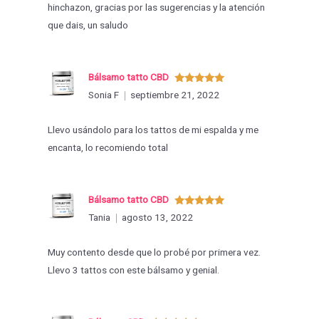
hinchazon, gracias por las sugerencias y la atención
que dais, un saludo
Bálsamo tatto CBD
Valorado
Sonia F
septiembre 21, 2022
con
5
de 5
Llevo usándolo para los tattos de mi espalda y me
encanta, lo recomiendo total
Bálsamo tatto CBD
Valorado
Tania
agosto 13, 2022
con
5
de 5
Muy contento desde que lo probé por primera vez.
Llevo 3 tattos con este bálsamo y genial.