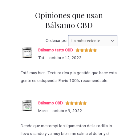
Opiniones que usan
Bálsamo CBD
Ordenar
Ordenar por
las
Bálsamo tatto CBD
valoraciones
Valorado
Tot
octubre 12, 2022
con
5
de 5
por
Está muy bien. Textura rica y la gestión que hace esta
gente es estupenda. Envío 100% recomendable.
Bálsamo CBD
Valorado
Marc
octubre 9, 2022
con
5
de 5
Desde que me rompi los ligamentos de la rodilla lo
llevo usando y va muy bien, me calma el dolor y el