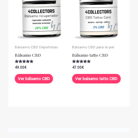
Bálsamo CBD Deportistas
Bálsamo CBD para la piel
Bálsamo CBD
Bálsamo tatto CBD
Valorado con
Valorado con
49.00
€
47.00
€
5.00
5.00
de 5
de 5
Ver bálsamo CBD
Ver balsamo tatto CBD