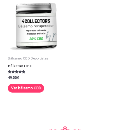
Bálsamo CBD Deportistas
Bálsamo CBD
Valorado con
49.00
€
5.00
de 5
Ver bálsamo CBD