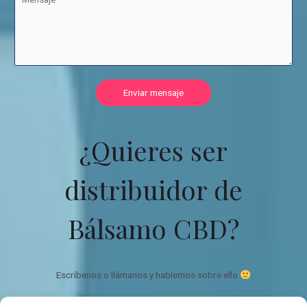
Enviar mensaje
¿Quieres ser
distribuidor de
Bálsamo CBD?
Escríbenos o llámanos y hablemos sobre ello