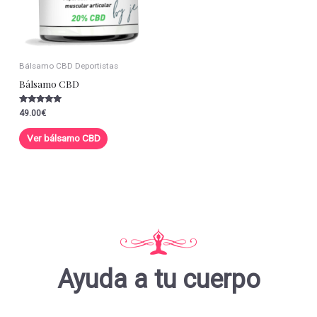
Bálsamo CBD Deportistas
Bálsamo CBD
Valorado con
49.00
€
5.00
de 5
Ver bálsamo CBD
Ayuda a tu cuerpo