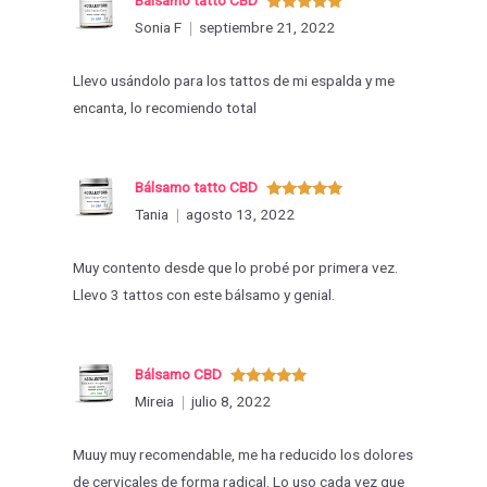
Valorado
Sonia F
septiembre 21, 2022
con
5
de 5
Llevo usándolo para los tattos de mi espalda y me
encanta, lo recomiendo total
Bálsamo tatto CBD
Valorado
Tania
agosto 13, 2022
con
5
de 5
Muy contento desde que lo probé por primera vez.
Llevo 3 tattos con este bálsamo y genial.
Bálsamo CBD
Valorado
Mireia
julio 8, 2022
con
5
de 5
Muuy muy recomendable, me ha reducido los dolores
de cervicales de forma radical. Lo uso cada vez que