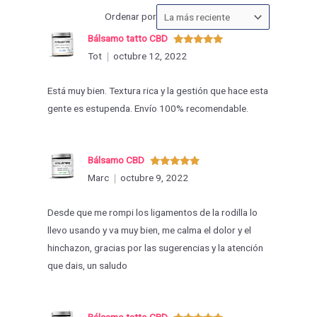
Ordenar
Ordenar por
las
Bálsamo tatto CBD
valoraciones
Valorado
Tot
octubre 12, 2022
con
5
de 5
por
Está muy bien. Textura rica y la gestión que hace esta
gente es estupenda. Envío 100% recomendable.
Bálsamo CBD
Valorado
Marc
octubre 9, 2022
con
5
de 5
Desde que me rompi los ligamentos de la rodilla lo
llevo usando y va muy bien, me calma el dolor y el
hinchazon, gracias por las sugerencias y la atención
que dais, un saludo
Bálsamo tatto CBD