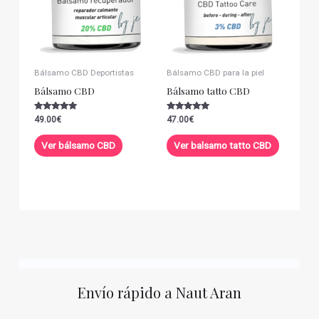
Bálsamo CBD Deportistas
Bálsamo CBD para la piel
Bálsamo CBD
Bálsamo tatto CBD
Valorado con
Valorado con
49.00
€
47.00
€
5.00
5.00
de 5
de 5
Ver bálsamo CBD
Ver balsamo tatto CBD
Envío rápido a Naut Aran