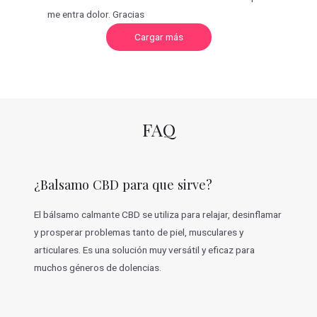
me entra dolor. Gracias
C
Cargar más
a
r
g
a
r
m
á
s
v
FAQ
a
l
o
r
a
c
¿Balsamo CBD para que sirve?
i
o
n
e
El bálsamo calmante CBD se utiliza para relajar, desinflamar
s
y prosperar problemas tanto de piel, musculares y
articulares. Es una solución muy versátil y eficaz para
muchos géneros de dolencias.