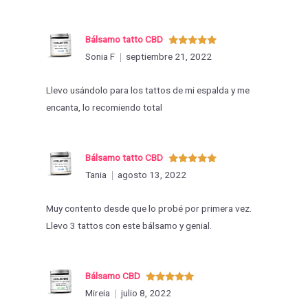
Bálsamo tatto CBD
Valorado
Sonia F
septiembre 21, 2022
con
5
de 5
Llevo usándolo para los tattos de mi espalda y me
encanta, lo recomiendo total
Bálsamo tatto CBD
Valorado
Tania
agosto 13, 2022
con
5
de 5
Muy contento desde que lo probé por primera vez.
Llevo 3 tattos con este bálsamo y genial.
Bálsamo CBD
Valorado
Mireia
julio 8, 2022
con
5
de 5