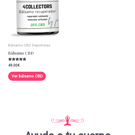
Bálsamo CBD Deportistas
Bálsamo CBD
Valorado con
49.00
€
5.00
de 5
Ver bálsamo CBD