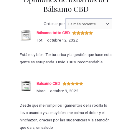
Bálsamo CBD
Ordenar
Ordenar por
las
Bálsamo tatto CBD
valoraciones
Valorado
Tot
octubre 12, 2022
con
5
de 5
por
Está muy bien. Textura rica y la gestión que hace esta
gente es estupenda. Envío 100% recomendable.
Bálsamo CBD
Valorado
Marc
octubre 9, 2022
con
5
de 5
Desde que me rompi los ligamentos de la rodilla lo
llevo usando y va muy bien, me calma el dolor y el
hinchazon, gracias por las sugerencias y la atención
que dais, un saludo