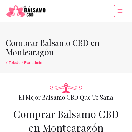
Ir
al
Main
contenido
Menu
Comprar Balsamo CBD en
Montearagón
/
Toledo
/ Por
admin
El Mejor Balsamo CBD Que Te Sana
Comprar Balsamo CBD
en Montearagón