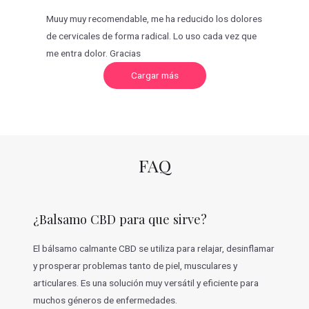
Muuy muy recomendable, me ha reducido los dolores
de cervicales de forma radical. Lo uso cada vez que
me entra dolor. Gracias
C
Cargar más
a
r
g
a
r
m
á
s
v
FAQ
a
l
o
r
a
c
¿Balsamo CBD para que sirve?
i
o
n
e
El bálsamo calmante CBD se utiliza para relajar, desinflamar
s
y prosperar problemas tanto de piel, musculares y
articulares. Es una solución muy versátil y eficiente para
muchos géneros de enfermedades.