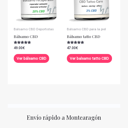
Bálsamo CBD Deportistas
Bálsamo CBD para la piel
Bálsamo CBD
Bálsamo tatto CBD
Valorado con
Valorado con
49.00
€
47.00
€
5.00
5.00
de 5
de 5
Ver bálsamo CBD
Ver balsamo tatto CBD
Envío rápido a Montearagón