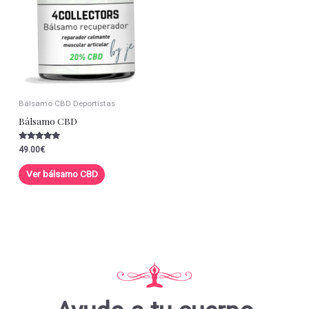
Bálsamo CBD Deportistas
Bálsamo CBD
Valorado con
49.00
€
5.00
de 5
Ver bálsamo CBD