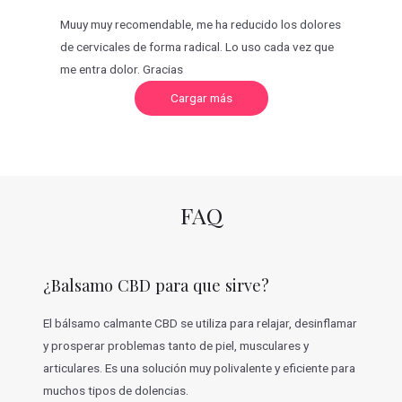
Muuy muy recomendable, me ha reducido los dolores
de cervicales de forma radical. Lo uso cada vez que
me entra dolor. Gracias
C
Cargar más
a
r
g
a
r
m
á
s
v
FAQ
a
l
o
r
a
c
¿Balsamo CBD para que sirve?
i
o
n
e
El bálsamo calmante CBD se utiliza para relajar, desinflamar
s
y prosperar problemas tanto de piel, musculares y
articulares. Es una solución muy polivalente y eficiente para
muchos tipos de dolencias.