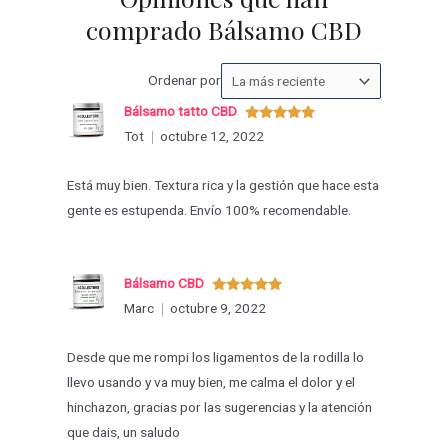
comprado Bálsamo CBD
Ordenar
Ordenar por
las
Bálsamo tatto CBD
valoraciones
Valorado
Tot
octubre 12, 2022
con
5
de 5
por
Está muy bien. Textura rica y la gestión que hace esta
gente es estupenda. Envío 100% recomendable.
Bálsamo CBD
Valorado
Marc
octubre 9, 2022
con
5
de 5
Desde que me rompi los ligamentos de la rodilla lo
llevo usando y va muy bien, me calma el dolor y el
hinchazon, gracias por las sugerencias y la atención
que dais, un saludo