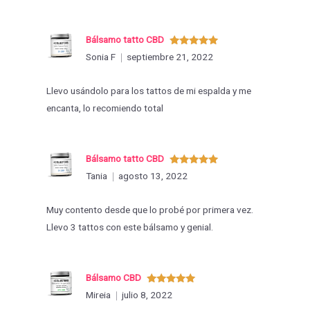
Bálsamo tatto CBD
Valorado
Sonia F
septiembre 21, 2022
con
5
de 5
Llevo usándolo para los tattos de mi espalda y me
encanta, lo recomiendo total
Bálsamo tatto CBD
Valorado
Tania
agosto 13, 2022
con
5
de 5
Muy contento desde que lo probé por primera vez.
Llevo 3 tattos con este bálsamo y genial.
Bálsamo CBD
Valorado
Mireia
julio 8, 2022
con
5
de 5