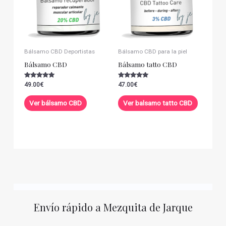
Bálsamo CBD Deportistas
Bálsamo CBD para la piel
Bálsamo CBD
Bálsamo tatto CBD
Valorado con
Valorado con
49.00
€
47.00
€
5.00
5.00
de 5
de 5
Ver bálsamo CBD
Ver balsamo tatto CBD
Envío rápido a Mezquita de Jarque