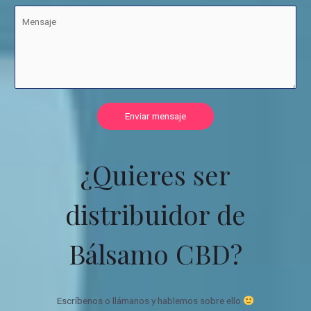
Enviar mensaje
¿Quieres ser
distribuidor de
Bálsamo CBD?
Escríbenos o llámanos y hablemos sobre ello