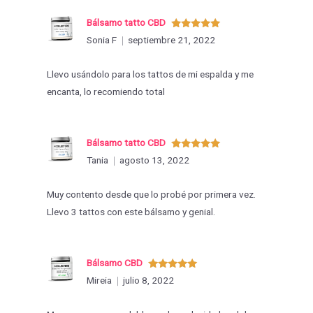
Bálsamo tatto CBD
Valorado
Sonia F
septiembre 21, 2022
con
5
de 5
Llevo usándolo para los tattos de mi espalda y me
encanta, lo recomiendo total
Bálsamo tatto CBD
Valorado
Tania
agosto 13, 2022
con
5
de 5
Muy contento desde que lo probé por primera vez.
Llevo 3 tattos con este bálsamo y genial.
Bálsamo CBD
Valorado
Mireia
julio 8, 2022
con
5
de 5