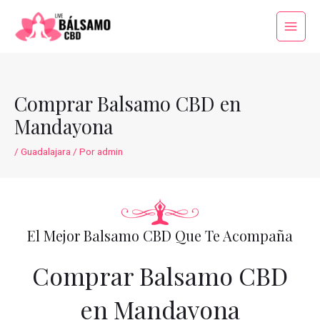
Ir
al
Main
contenido
Menu
Comprar Balsamo CBD en
Mandayona
/
Guadalajara
/ Por
admin
El Mejor Balsamo CBD Que Te Acompaña
Comprar Balsamo CBD
en Mandayona