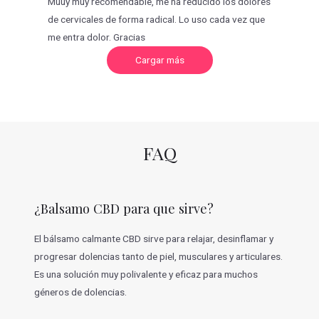
Muuy muy recomendable, me ha reducido los dolores
de cervicales de forma radical. Lo uso cada vez que
me entra dolor. Gracias
C
Cargar más
a
r
g
a
r
m
á
s
v
FAQ
a
l
o
r
a
c
¿Balsamo CBD para que sirve?
i
o
n
e
El bálsamo calmante CBD sirve para relajar, desinflamar y
s
progresar dolencias tanto de piel, musculares y articulares.
Es una solución muy polivalente y eficaz para muchos
géneros de dolencias.