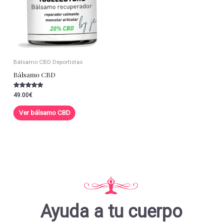
Bálsamo CBD Deportistas
Bálsamo CBD
Valorado con
49.00
€
5.00
de 5
Ver bálsamo CBD
Ayuda a tu cuerpo