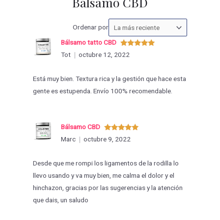
Bálsamo CBD
Ordenar
Ordenar por
las
Bálsamo tatto CBD
valoraciones
Valorado
Tot
octubre 12, 2022
con
5
de 5
por
Está muy bien. Textura rica y la gestión que hace esta
gente es estupenda. Envío 100% recomendable.
Bálsamo CBD
Valorado
Marc
octubre 9, 2022
con
5
de 5
Desde que me rompi los ligamentos de la rodilla lo
llevo usando y va muy bien, me calma el dolor y el
hinchazon, gracias por las sugerencias y la atención
que dais, un saludo