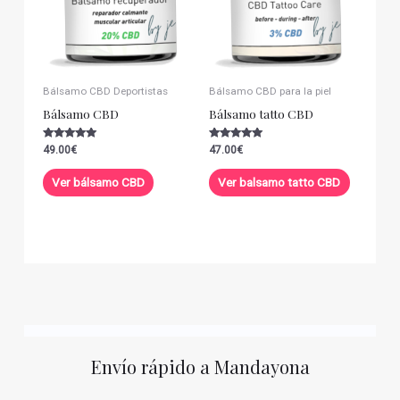
Bálsamo CBD Deportistas
Bálsamo CBD para la piel
Bálsamo CBD
Bálsamo tatto CBD
Valorado con
Valorado con
49.00
€
47.00
€
5.00
5.00
de 5
de 5
Ver bálsamo CBD
Ver balsamo tatto CBD
Envío rápido a Mandayona