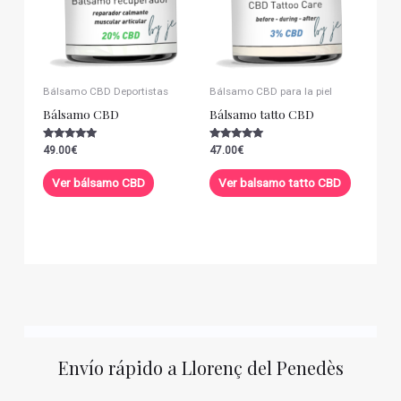
Bálsamo CBD Deportistas
Bálsamo CBD para la piel
Bálsamo CBD
Bálsamo tatto CBD
Valorado con
Valorado con
49.00
€
47.00
€
5.00
5.00
de 5
de 5
Ver bálsamo CBD
Ver balsamo tatto CBD
Envío rápido a Llorenç del Penedès