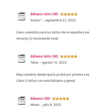
Bálsamo tatto CBD
Valorado
Sonia F
septiembre 21, 2022
con
5
de 5
Llevo usándolo para los tattos de mi espalda y me
encanta, lo recomiendo total
Bálsamo tatto CBD
Valorado
Tania
agosto 13, 2022
con
5
de 5
Muy contento desde que lo probé por primera vez.
Llevo 3 tattos con este bálsamo y genial.
Bálsamo CBD
Valorado
Mireia
julio 8, 2022
con
5
de 5