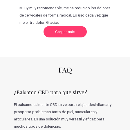
Muuy muy recomendable, me ha reducido los dolores
de cervicales de forma radical. Lo uso cada vez que
me entra dolor. Gracias
C
Cargar más
a
r
g
a
r
m
á
s
v
FAQ
a
l
o
r
a
c
¿Balsamo CBD para que sirve?
i
o
n
e
El bálsamo calmante CBD sirve para relajar, desinflamar y
s
prosperar problemas tanto de piel, musculares y
articulares. Es una solución muy versátil y eficaz para
muchos tipos de dolencias.