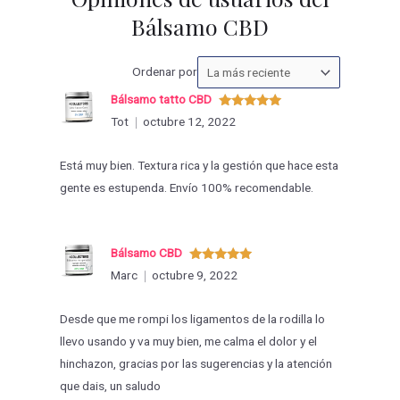
Bálsamo CBD
Ordenar
Ordenar por
las
Bálsamo tatto CBD
valoraciones
Valorado
Tot
octubre 12, 2022
con
5
de 5
por
Está muy bien. Textura rica y la gestión que hace esta
gente es estupenda. Envío 100% recomendable.
Bálsamo CBD
Valorado
Marc
octubre 9, 2022
con
5
de 5
Desde que me rompi los ligamentos de la rodilla lo
llevo usando y va muy bien, me calma el dolor y el
hinchazon, gracias por las sugerencias y la atención
que dais, un saludo