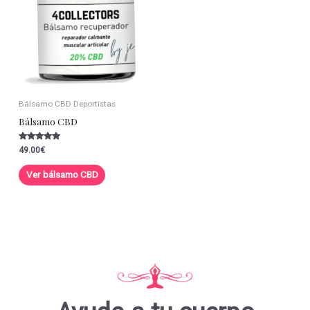
Bálsamo CBD Deportistas
Bálsamo CBD
Valorado con
49.00
€
5.00
de 5
Ver bálsamo CBD