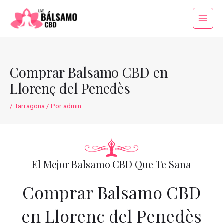
Ir
al
Main
contenido
Menu
Comprar Balsamo CBD en
Llorenç del Penedès
/
Tarragona
/ Por
admin
El Mejor Balsamo CBD Que Te Sana
Comprar Balsamo CBD
en Llorenç del Penedès