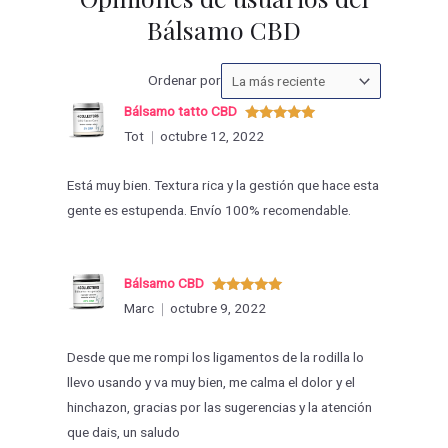
Bálsamo CBD
Ordenar
Ordenar por
las
Bálsamo tatto CBD
valoraciones
Valorado
Tot
octubre 12, 2022
con
5
de 5
por
Está muy bien. Textura rica y la gestión que hace esta
gente es estupenda. Envío 100% recomendable.
Bálsamo CBD
Valorado
Marc
octubre 9, 2022
con
5
de 5
Desde que me rompi los ligamentos de la rodilla lo
llevo usando y va muy bien, me calma el dolor y el
hinchazon, gracias por las sugerencias y la atención
que dais, un saludo