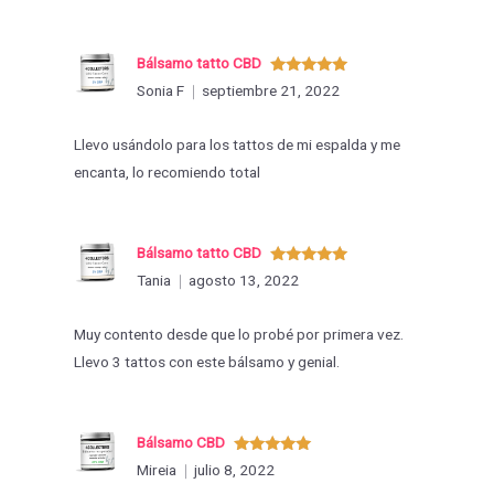
Bálsamo tatto CBD
Valorado
Sonia F
septiembre 21, 2022
con
5
de 5
Llevo usándolo para los tattos de mi espalda y me
encanta, lo recomiendo total
Bálsamo tatto CBD
Valorado
Tania
agosto 13, 2022
con
5
de 5
Muy contento desde que lo probé por primera vez.
Llevo 3 tattos con este bálsamo y genial.
Bálsamo CBD
Valorado
Mireia
julio 8, 2022
con
5
de 5