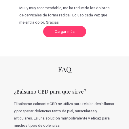
Muuy muy recomendable, me ha reducido los dolores
de cervicales de forma radical. Lo uso cada vez que
me entra dolor. Gracias
C
Cargar más
a
r
g
a
r
m
á
s
v
FAQ
a
l
o
r
a
c
¿Balsamo CBD para que sirve?
i
o
n
e
El bálsamo calmante CBD se utiliza para relajar, desinflamar
s
y prosperar dolencias tanto de piel, musculares y
articulares. Es una solución muy polivalente y eficaz para
muchos tipos de dolencias.