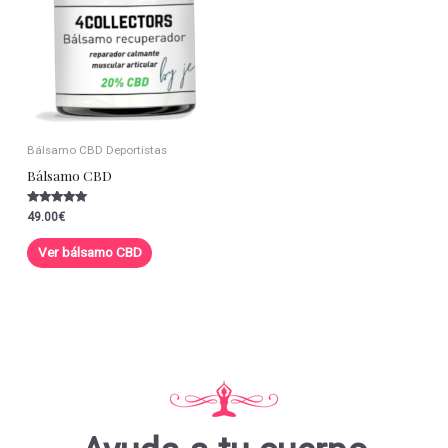
Bálsamo CBD Deportistas
Bálsamo CBD
Valorado con
49.00
€
5.00
de 5
Ver bálsamo CBD