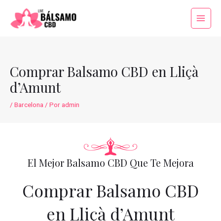
Ir
al
Main
contenido
Menu
Comprar Balsamo CBD en Lliçà
d’Amunt
/
Barcelona
/ Por
admin
El Mejor Balsamo CBD Que Te Mejora
Comprar Balsamo CBD
en Lliçà d’Amunt