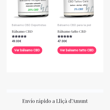
Bálsamo CBD Deportistas
Bálsamo CBD para la piel
Bálsamo CBD
Bálsamo tatto CBD
Valorado con
Valorado con
49.00
€
47.00
€
5.00
5.00
de 5
de 5
Ver bálsamo CBD
Ver balsamo tatto CBD
Envío rápido a Lliçà d’Amunt