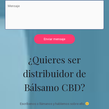
Enviar mensaje
¿Quieres ser
distribuidor de
Bálsamo CBD?
Escríbenos o llámanos y hablemos sobre ello