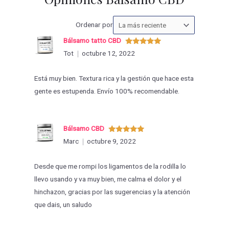
Ordenar
Ordenar por
las
Bálsamo tatto CBD
valoraciones
Valorado
Tot
octubre 12, 2022
con
5
de 5
por
Está muy bien. Textura rica y la gestión que hace esta
gente es estupenda. Envío 100% recomendable.
Bálsamo CBD
Valorado
Marc
octubre 9, 2022
con
5
de 5
Desde que me rompi los ligamentos de la rodilla lo
llevo usando y va muy bien, me calma el dolor y el
hinchazon, gracias por las sugerencias y la atención
que dais, un saludo