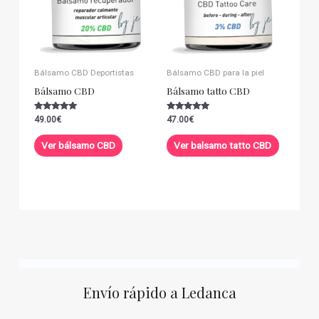
Bálsamo CBD Deportistas
Bálsamo CBD para la piel
Bálsamo CBD
Bálsamo tatto CBD
Valorado con
Valorado con
49.00
€
47.00
€
5.00
5.00
de 5
de 5
Ver bálsamo CBD
Ver balsamo tatto CBD
Envío rápido a Ledanca