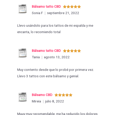
Bálsamo tatto CBD
Valorado
Sonia F
septiembre 21, 2022
con
5
de 5
Llevo usándolo para los tattos de mi espalda y me
encanta, lo recomiendo total
Bálsamo tatto CBD
Valorado
Tania
agosto 13, 2022
con
5
de 5
Muy contento desde que lo probé por primera vez.
Llevo 3 tattos con este bálsamo y genial.
Bálsamo CBD
Valorado
Mireia
julio 8, 2022
con
5
de 5
Muuy muy recomendable, me ha reducido los dolores