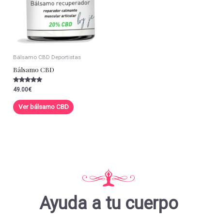
Bálsamo CBD Deportistas
Bálsamo CBD
Valorado con
49.00
€
5.00
de 5
Ver bálsamo CBD
Ayuda a tu cuerpo