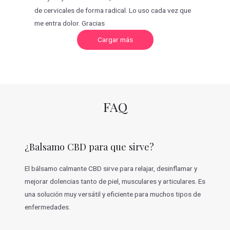
de cervicales de forma radical. Lo uso cada vez que
me entra dolor. Gracias
C
Cargar más
a
r
g
a
r
m
á
s
v
FAQ
a
l
o
r
a
c
¿Balsamo CBD para que sirve?
i
o
n
e
El bálsamo calmante CBD sirve para relajar, desinflamar y
s
mejorar dolencias tanto de piel, musculares y articulares. Es
una solución muy versátil y eficiente para muchos tipos de
enfermedades.