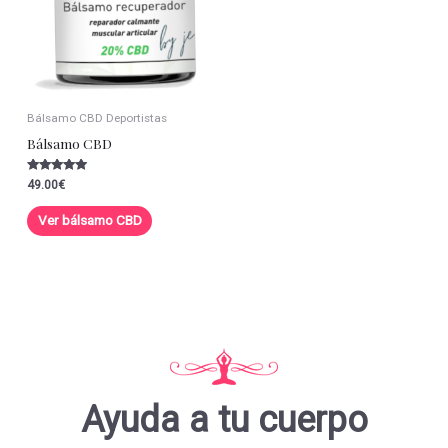
Bálsamo CBD Deportistas
Bálsamo CBD
Valorado con
49.00
€
5.00
de 5
Ver bálsamo CBD
Ayuda a tu cuerpo