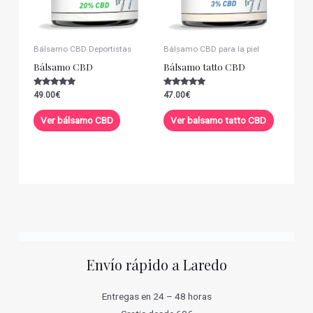
Bálsamo CBD Deportistas
Bálsamo CBD para la piel
Bálsamo CBD
Bálsamo tatto CBD
Valorado con
Valorado con
49.00
€
47.00
€
5.00
5.00
de 5
de 5
Ver bálsamo CBD
Ver balsamo tatto CBD
Envío rápido a Laredo
Entregas en 24 – 48 horas