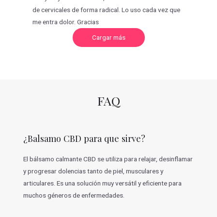
de cervicales de forma radical. Lo uso cada vez que
me entra dolor. Gracias
C
Cargar más
a
r
g
a
r
m
á
s
v
FAQ
a
l
o
r
a
c
¿Balsamo CBD para que sirve?
i
o
n
e
El bálsamo calmante CBD se utiliza para relajar, desinflamar
s
y progresar dolencias tanto de piel, musculares y
articulares. Es una solución muy versátil y eficiente para
muchos géneros de enfermedades.