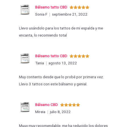
Bálsamo tatto CBD
Valorado
Sonia F
septiembre 21, 2022
con
5
de 5
Llevo usándolo para los tattos de mi espalda y me
encanta, lo recomiendo total
Bálsamo tatto CBD
Valorado
Tania
agosto 13, 2022
con
5
de 5
Muy contento desde que lo probé por primera vez.
Llevo 3 tattos con este bálsamo y genial.
Bálsamo CBD
Valorado
Mireia
julio 8, 2022
con
5
de 5
Muuy muy recomendable, me ha reducido los dolores