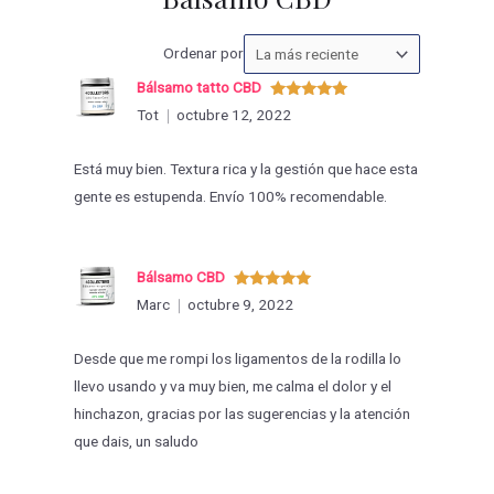
Ordenar
Ordenar por
las
Bálsamo tatto CBD
valoraciones
Valorado
Tot
octubre 12, 2022
con
5
de 5
por
Está muy bien. Textura rica y la gestión que hace esta
gente es estupenda. Envío 100% recomendable.
Bálsamo CBD
Valorado
Marc
octubre 9, 2022
con
5
de 5
Desde que me rompi los ligamentos de la rodilla lo
llevo usando y va muy bien, me calma el dolor y el
hinchazon, gracias por las sugerencias y la atención
que dais, un saludo