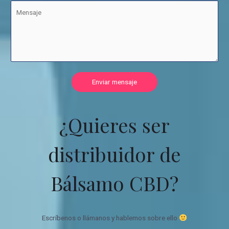
Enviar mensaje
¿Quieres ser
distribuidor de
Bálsamo CBD?
Escríbenos o llámanos y hablemos sobre ello